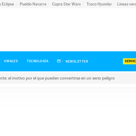
s Eclipse
Pueblo Navarra
Cupra Star Wars
Truco Hyundai
Líneas ver
SERVIC
VIRALES
TECNOLOGÍA
NEWSLETTER
olante: el motivo por el que pueden convertirse en un serio peligro
e: el motivo por el que pueden convertirse en un serio peligro