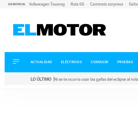
Volkswagen Touareg
Ruta 66
Caminata sorpresa
Gafa
ES NOTICIA:
ACTUALIDAD
ELÉCTRICOS
CONDUCIR
ACTUALIDAD
ELÉCTRICOS
CONDUCIR
PRUEBAS
PRUEBAS
Saltar
VIRALES
LO ÚLTIMO
Ni se te ocurra usar las gafas del eclipse al v
al
PODCAST
LO ÚLTIMO
Ni se te ocurra usar las gafas del eclipse al volant
contenido
MOTOS
TECNOLOGÍA
SUPERCOCHES
MOTORTV
PREMIOS
SERVICIOS