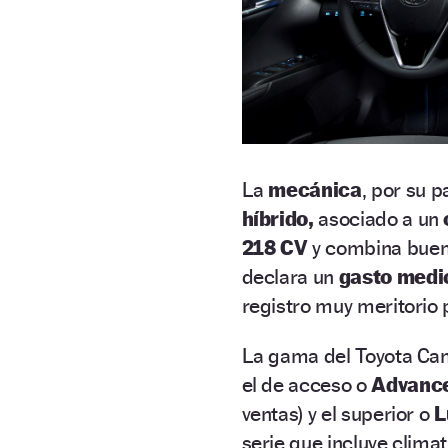
La
mecánica
, por su 
híbrido,
asociado a un
218 CV
y combina buen
declara un
gasto medio 
registro muy meritorio
La gama del Toyota Cam
el de acceso o
Advanc
ventas) y el superior o
L
serie que incluye clima