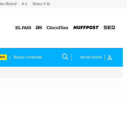
des Madrid
A-2
Baliza V-16
IOS
INICIAR SESIÓN