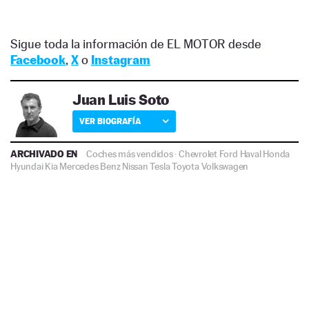
Sigue toda la información de EL MOTOR desde
Facebook
,
X
o
Instagram
Juan Luis Soto
VER BIOGRAFÍA
ARCHIVADO EN
Coches más vendidos
·
Chevrolet
Ford
Haval
Honda
Hyundai
Kia
Mercedes Benz
Nissan
Tesla
Toyota
Volkswagen