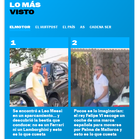
LO MÁS
VISTO
ELMOTOR
EL HUFFPOST
EL PAÍS
AS
CADENA SER
1
2
Se encontró a Leo Messi
Pocos se lo imaginarían:
en un aparcamiento... y
el rey Felipe VI escoge un
descubrió la bestia que
coche de una marca
conduce: no es un Ferrari
española para moverse
ni un Lamborghini y esto
por Palma de Mallorca y
es lo que cuesta
esto es lo que cuesta