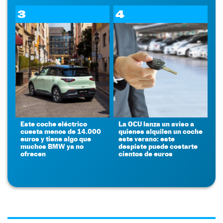
3
4
Este coche eléctrico
La OCU lanza un aviso a
cuesta menos de 14.000
quienes alquilen un coche
euros y tiene algo que
este verano: este
muchos BMW ya no
despiste puede costarte
ofrecen
cientos de euros