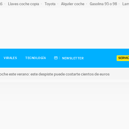
-16
Llaves coche copia
Toyota
Alquiler coche
Gasolina 95 o 98
Lam
SERVIC
VIRALES
TECNOLOGÍA
NEWSLETTER
oche este verano: este despiste puede costarte cientos de euros
este verano: este despiste puede costarte cientos de euros