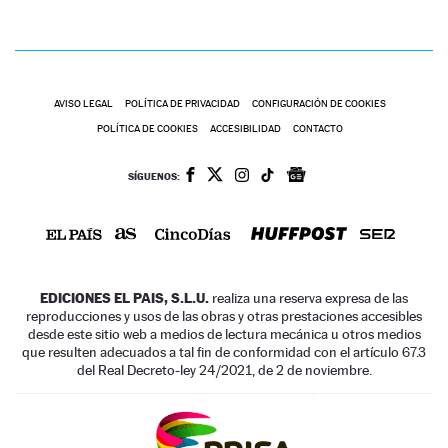
AVISO LEGAL
POLÍTICA DE PRIVACIDAD
CONFIGURACIÓN DE COOKIES
POLÍTICA DE COOKIES
ACCESIBILIDAD
CONTACTO
SÍGUENOS:
EDICIONES EL PAIS, S.L.U.
realiza una reserva expresa de las
reproducciones y usos de las obras y otras prestaciones accesibles
desde este sitio web a medios de lectura mecánica u otros medios
que resulten adecuados a tal fin de conformidad con el artículo 67.3
del Real Decreto-ley 24/2021, de 2 de noviembre.