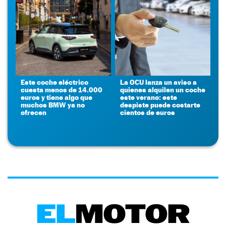
Este coche eléctrico
La OCU lanza un aviso a
cuesta menos de 14.000
quienes alquilen un coche
euros y tiene algo que
este verano: este
muchos BMW ya no
despiste puede costarte
ofrecen
cientos de euros