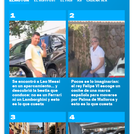
ELMOTOR
EL HUFFPOST
EL PAÍS
AS
CADENA SER
1
2
Se encontró a Leo Messi
Pocos se lo imaginarían:
en un aparcamiento... y
el rey Felipe VI escoge un
descubrió la bestia que
coche de una marca
conduce: no es un Ferrari
española para moverse
ni un Lamborghini y esto
por Palma de Mallorca y
es lo que cuesta
esto es lo que cuesta
3
4