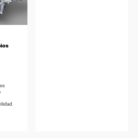
bios
s
os
a
lidad.