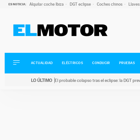
Alquilar coche Ibiza
DGT eclipse
Coches chinos
Llaves
ES NOTICIA:
ACTUALIDAD
ELÉCTRICOS
CONDUCIR
ACTUALIDAD
ELÉCTRICOS
CONDUCIR
PRUEBAS
PRUEBAS
Saltar
VIRALES
LO ÚLTIMO
El probable colapso tras el eclipse: la DGT p
al
PODCAST
LO ÚLTIMO
El probable colapso tras el eclipse: la DGT prevé u
contenido
MOTOS
TECNOLOGÍA
SUPERCOCHES
MOTORTV
PREMIOS
SERVICIOS