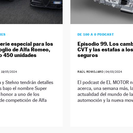
HES
DE 100 A 0 PODCAST
erie especial para los
Episodio 99. Los cam
oglio de Alfa Romeo,
CVT y las estafas a lo
o 450 unidades
seguros
|
19/05/2024
RAÚL ROMOJARO
|
04/03/2024
a y Stelvio tendrán detalles
El podcast de EL MOTOR n
s bajo el nombre Super
acerca, una semana más, l
 honor a uno de los
actualidad del mundo de la
de competición de Alfa
automoción y la nueva movi