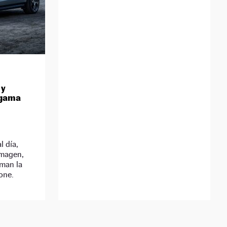
 y
 gama
 día,
imagen,
uman la
one.