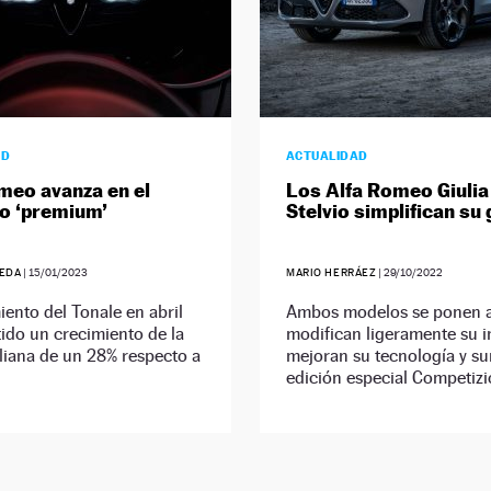
AD
ACTUALIDAD
meo avanza en el
Los Alfa Romeo Giulia
o ‘premium’
Stelvio simplifican su
EDA
|
15/01/2023
MARIO HERRÁEZ
|
29/10/2022
iento del Tonale en abril
Ambos modelos se ponen al
ido un crecimiento de la
modifican ligeramente su 
liana de un 28% respecto a
mejoran su tecnología y s
edición especial Competizi