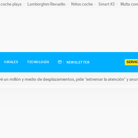
 coche playa
Lamborghini Revuelto
Niños coche
Smart #2
Multa con
SERVIC
VIRALES
TECNOLOGÍA
NEWSLETTER
revé un millón y medio de desplazamientos, pide “extremar la atención” y anu
n millón y medio de desplazamientos, pide “extremar la atención”