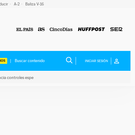
ducir
A-2
Baliza V-16
IOS
INICIAR SESIÓN
ncia controles espe
 y anuncia controles espe