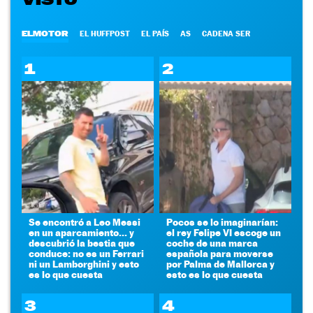
ELMOTOR
EL HUFFPOST
EL PAÍS
AS
CADENA SER
1
2
Se encontró a Leo Messi
Pocos se lo imaginarían:
en un aparcamiento... y
el rey Felipe VI escoge un
descubrió la bestia que
coche de una marca
conduce: no es un Ferrari
española para moverse
ni un Lamborghini y esto
por Palma de Mallorca y
es lo que cuesta
esto es lo que cuesta
3
4