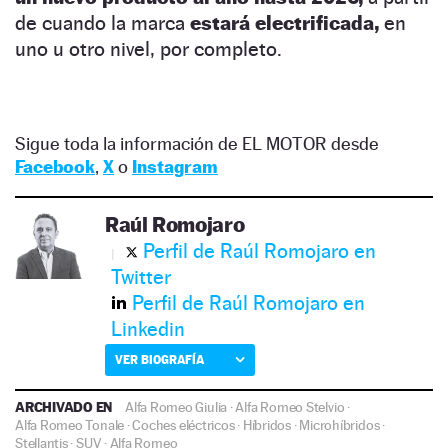
de cuando la marca
estará electrificada,
en
uno u otro nivel, por completo.
Sigue toda la información de EL MOTOR desde
Facebook
,
X
o
Instagram
Raúl Romojaro
Perfil de Raúl Romojaro en
Twitter
Perfil de Raúl Romojaro en
Linkedin
VER BIOGRAFÍA
ARCHIVADO EN
Alfa Romeo Giulia
·
Alfa Romeo Stelvio
·
Alfa Romeo Tonale
·
Coches eléctricos
·
Híbridos
·
Microhíbridos
·
Stellantis
·
SUV
·
Alfa Romeo