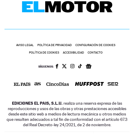
AVISO LEGAL
POLÍTICA DE PRIVACIDAD
CONFIGURACIÓN DE COOKIES
POLÍTICA DE COOKIES
ACCESIBILIDAD
CONTACTO
SÍGUENOS:
EDICIONES EL PAIS, S.L.U.
realiza una reserva expresa de las
reproducciones y usos de las obras y otras prestaciones accesibles
desde este sitio web a medios de lectura mecánica u otros medios
que resulten adecuados a tal fin de conformidad con el artículo 67.3
del Real Decreto-ley 24/2021, de 2 de noviembre.