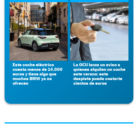
Este coche eléctrico
La OCU lanza un aviso a
cuesta menos de 14.000
quienes alquilen un coche
euros y tiene algo que
este verano: este
muchos BMW ya no
despiste puede costarte
ofrecen
cientos de euros