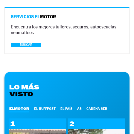
SERVICIOS EL
MOTOR
Encuentra los mejores talleres, seguros, autoescuelas,
neumáticos…
BUSCAR
LO MÁS
VISTO
ELMOTOR
EL HUFFPOST
EL PAÍS
AS
CADENA SER
1
2