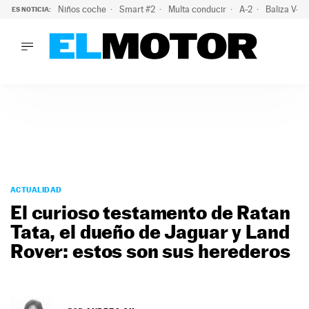
Niños coche
Smart #2
Multa conducir
A-2
Baliza V-1
ES NOTICIA:
LO ÚLTIMO
La OCU lanza un aviso a quienes alquilen un coche este vera
LO ÚLTIMO
La OCU lanza un aviso a quienes alquilen un coche este vera
ACTUALIDAD
ELÉCTRICOS
CONDUCIR
PRUEBAS
Saltar
VIRALES
al
ACTUALIDAD
PODCAST
contenido
El curioso testamento de Ratan
MOTOS
Tata, el dueño de Jaguar y Land
TECNOLOGÍA
Rover: estos son sus herederos
SUPERCOCHES
MOTORTV
PREMIOS
SERVICIOS