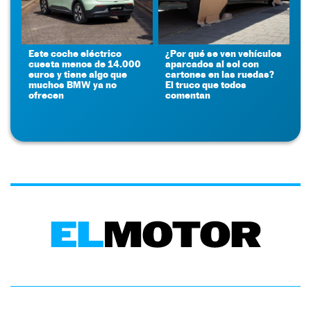
Este coche eléctrico
¿Por qué se ven vehículos
cuesta menos de 14.000
aparcados al sol con
euros y tiene algo que
cartones en las ruedas?
muchos BMW ya no
El truco que todos
ofrecen
comentan