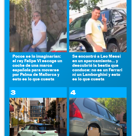
Pocos se lo imaginarían:
Se encontró a Leo Messi
el rey Felipe VI escoge un
en un aparcamiento... y
coche de una marca
descubrió la bestia que
española para moverse
conduce: no es un Ferrari
por Palma de Mallorca y
ni un Lamborghini y esto
esto es lo que cuesta
es lo que cuesta
3
4