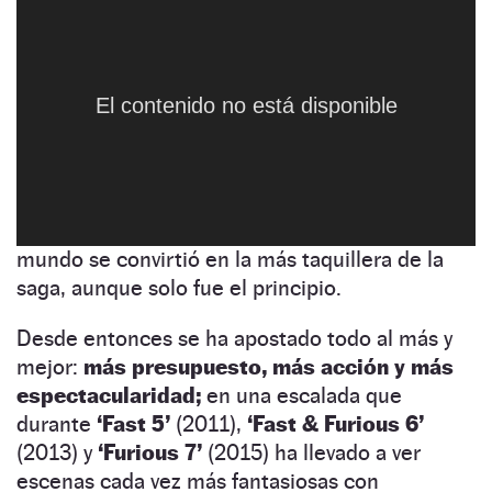
La vuelta de Vin Diesel como productor y con
The Fast And The Furious Tokyo Drift
NaN:NaN:NaN
casi un poder total sobre la franquicia dio una
vuelta de tuerca a
A Todo Gas
orientándola en
una dirección que quedó patente desde
‘Fast
El contenido no está disponible
and Furious (2009)’:
los coches seguían
estando presentes, pero la
acción
empezaba a
ganar
un peso importante.
Y esta nueva
fórmula no pudo funcionar mejor: con
363
millones de dólares
recaudados en todo el
mundo se convirtió en la más taquillera de la
saga, aunque solo fue el principio.
Desde entonces se ha apostado todo al más y
mejor:
más presupuesto, más acción y más
espectacularidad;
en una escalada que
durante
‘Fast 5’
(2011),
‘Fast & Furious 6’
(2013) y
‘Furious 7’
(2015) ha llevado a ver
escenas cada vez más fantasiosas con