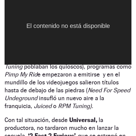
taquilla, una recaudación de casi
208 millones
de dólares
con un presupuesto de solo 40, se
sumó un
interés sin precedentes por el
El contenido no está disponible
mundo del tuneo
que se extendió a
otros muchos medios.
Las publicaciones sobre el tema se
multiplicaron (en España, revistas como
Maxi
Tuning
poblaban los quioscos), programas como
Pimp My Rid
e empezaron a emitirse y en el
mundillo de los videojuegos salieron títulos
hasta de debajo de las piedras (
Need For Speed
Undeground
insufló un nuevo aire a la
franquicia,
Juiced
o
RPM Tuning).
Con tal situación, desde
Universal,
la
productora, no tardaron mucho en lanzar la
secuela,
‘2 Fast 2 Furious’,
que se estrenó en