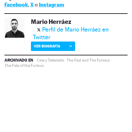
Facebook
,
X
o
Instagram
Mario Herráez
Perfil de Mario Herráez en
Twitter
VER BIOGRAFÍA
ARCHIVADO EN
Cine y Televisión
·
The Fast and The Furious
·
The Fate of the Furious