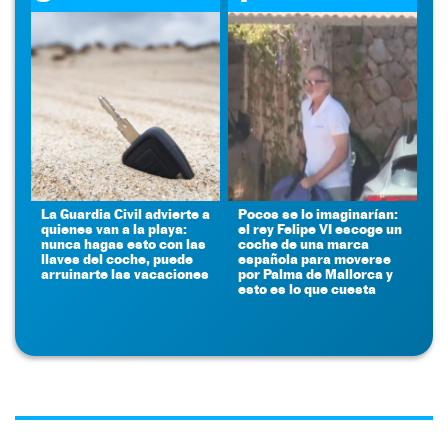
La Guardia Civil advierte a
Pocos se lo imaginarían:
quienes van a la playa:
el rey Felipe VI escoge un
nunca hagas esto con las
coche de una marca
llaves del coche, puede
española para moverse
arruinarte las vacaciones
por Palma de Mallorca y
esto es lo que cuesta