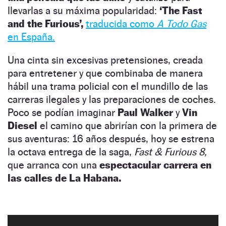
llevarlas a su máxima popularidad:
‘The Fast
and the Furious’,
traducida como
A Todo Gas
en España.
Una cinta sin excesivas pretensiones, creada
para entretener y que combinaba de manera
hábil una trama policial con el mundillo de las
carreras ilegales y las preparaciones de coches.
Poco se podían imaginar
Paul Walker
y
Vin
Diesel
el camino que abrirían con la primera de
sus aventuras: 16 años después, hoy se estrena
la octava entrega de la saga,
Fast & Furious 8,
que arranca con una
espectacular carrera en
las calles de La Habana.
Todo empezó en 2001. Al éxito económico y en
Los coches cubanos de 'The Fast And The Furious 8'
NaN:NaN:NaN