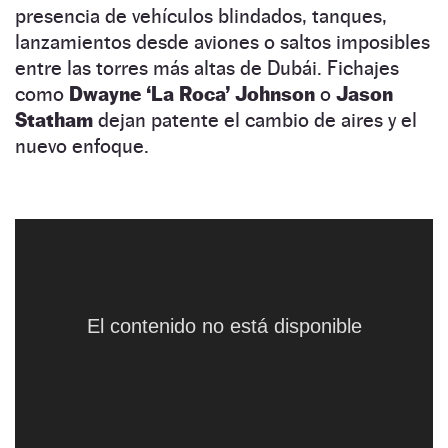
presencia de vehículos blindados, tanques,
lanzamientos desde aviones o saltos imposibles
entre las torres más altas de Dubái. Fichajes
como
Dwayne ‘La Roca’ Johnson
o
Jason
Statham
dejan patente el cambio de aires y el
nuevo enfoque.
Por el contrario,
los mayores perjudicados
en
The Fast And The Furious 7
NaN:NaN:NaN
estas últimas entregas han sido, sin duda
alguna,
los coches.
¿Han desaparecido? No,
pero han pasado de ser el centro de la
El contenido no está disponible
El contenido no está disponible
El contenido no está disponible
El contenido no está disponible
franquicia a ser
meros instrumentos
para
llevar a cabo atracos, huidas o casi cualquier
otra situación que se pueda imaginar y que
conlleve pisar el pedal a fondo. Que esto sea
mejor o peor depende del seguidor de la saga,