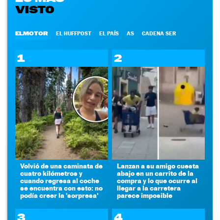
VISTO
ELMOTOR
EL HUFFPOST
EL PAÍS
AS
CADENA SER
1
2
Volvió de una caminata de
Lanzan a su amigo cuesta
cuatro kilómetros y
abajo en un carrito de la
cuando regresa al coche
compra y lo que ocurre al
se encuentra con esto: no
llegar a la carretera
podía creer la 'sorpresa'
parece imposible
3
4