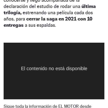
declaración del estudio de rodar una
última
trilogía,
estrenando una película cada dos
años, para
cerrar la saga en 2021 con 10
entregas
a sus espaldas.
‘The Fate of The Furious’
se estrena esta
The Fast And The Furious 8
NaN:NaN:NaN
Semana Santa y, por lo visto en los tráileres,
promete dejar otra tanda de secuencias de
acción tan imposibles como memorables. La
El contenido no está disponible
cuestión ahora es otra: ¿qué inventarán para
superarse
en la novena y
hasta qué punto
llegará
la décima?
Sigue toda la información de EL MOTOR desde