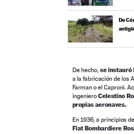
De Cór
antig
De hecho,
se instauró l
a la fabricación de los
Farman o el Caproni. A
ingeniero
Celestino Ros
propias aeronaves.
En 1936, a principios de
Fiat Bombardiere Ros