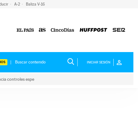
ducir
A-2
Baliza V-16
IOS
INICIAR SESIÓN
ncia controles espe
 y anuncia controles espe