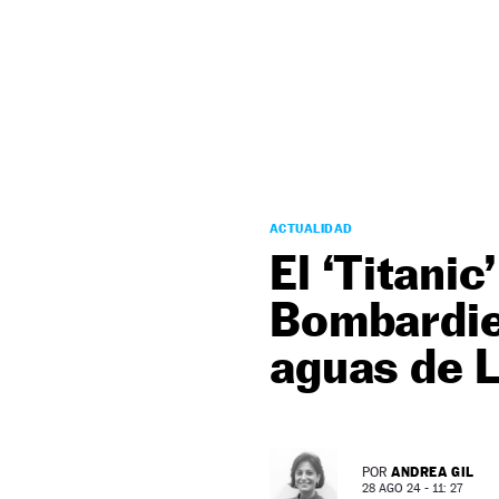
NEWSLETTER
SÍGUENOS
ACTUALIDAD
El ‘Titanic’
Bombardier
aguas de L
ANDREA GIL
POR
28 AGO 24 - 11: 27