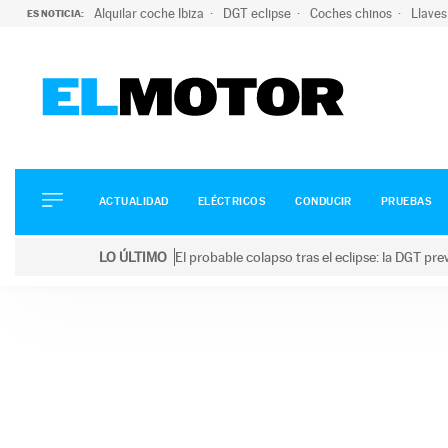
Alquilar coche Ibiza
DGT eclipse
Coches chinos
Llaves
ES NOTICIA:
ACTUALIDAD
ELÉCTRICOS
CONDUCIR
ACTUALIDAD
ELÉCTRICOS
CONDUCIR
PRUEBAS
PRUEBAS
Saltar
VIRALES
LO ÚLTIMO
El probable colapso tras el eclipse: la DGT p
al
PODCAST
LO ÚLTIMO
El probable colapso tras el eclipse: la DGT prevé u
contenido
MOTOS
TECNOLOGÍA
SUPERCOCHES
MOTORTV
PREMIOS
SERVICIOS