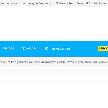
 coche playa
Lamborghini Revuelto
Niños coche
Smart #2
Multa con
SERVIC
VIRALES
TECNOLOGÍA
NEWSLETTER
revé un millón y medio de desplazamientos, pide “extremar la atención” y anu
n millón y medio de desplazamientos, pide “extremar la atención”