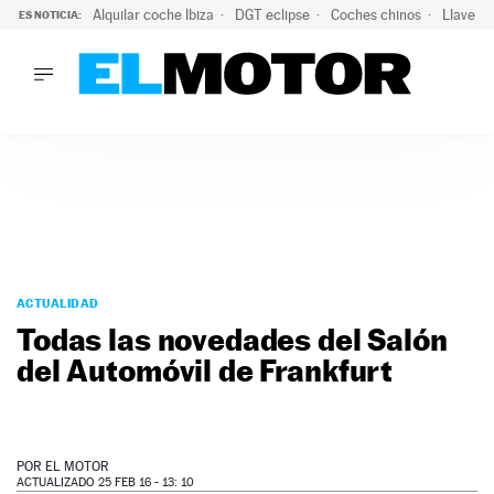
Alquilar coche Ibiza
DGT eclipse
Coches chinos
Llaves 
ES NOTICIA:
LO ÚLTIMO
Hongqi prepara su desembarco en España: SUV eléctricos c
LO ÚLTIMO
Hongqi prepara su desembarco en España: SUV eléctricos c
ACTUALIDAD
ELÉCTRICOS
CONDUCIR
PRUEBAS
Saltar
VIRALES
al
ACTUALIDAD
PODCAST
contenido
Todas las novedades del Salón
MOTOS
del Automóvil de Frankfurt
TECNOLOGÍA
SUPERCOCHES
MOTORTV
PREMIOS
POR
EL MOTOR
SERVICIOS
ACTUALIZADO 25 FEB 16 - 13: 10