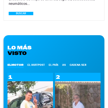
neumáticos…
BUSCAR
LO MÁS
VISTO
ELMOTOR
EL HUFFPOST
EL PAÍS
AS
CADENA SER
1
2