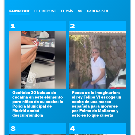
ELMOTOR
EL HUFFPOST
EL PAÍS
AS
CADENA SER
1
2
Ocultaba 30 bolsas de
Pocos se lo imaginarían:
cocaína en este elemento
el rey Felipe VI escoge un
para niños de su coche: la
coche de una marca
Policía Municipal de
española para moverse
Madrid acabó
por Palma de Mallorca y
descubriéndola
esto es lo que cuesta
3
4