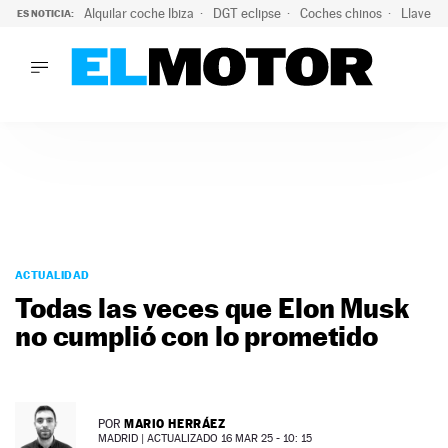
Alquilar coche Ibiza
DGT eclipse
Coches chinos
Llaves 
ES NOTICIA:
LO ÚLTIMO
Hongqi prepara su desembarco en España: SUV eléctricos c
LO ÚLTIMO
Hongqi prepara su desembarco en España: SUV eléctricos c
ACTUALIDAD
ELÉCTRICOS
CONDUCIR
PRUEBAS
Saltar
VIRALES
al
ACTUALIDAD
PODCAST
contenido
Todas las veces que Elon Musk
MOTOS
no cumplió con lo prometido
TECNOLOGÍA
SUPERCOCHES
MOTORTV
PREMIOS
MARIO HERRÁEZ
POR
SERVICIOS
MADRID |
ACTUALIZADO 16 MAR 25 - 10: 15