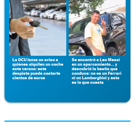
La OCU lanza un aviso a
Se encontró a Leo Messi
quienes alquilen un coche
en un aparcamiento... y
este verano: este
descubrió la bestia que
despiste puede costarte
conduce: no es un Ferrari
cientos de euros
ni un Lamborghini y esto
es lo que cuesta