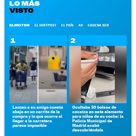
LO MÁS
VISTO
ELMOTOR
EL HUFFPOST
EL PAÍS
AS
CADENA SER
1
2
Lanzan a su amigo cuesta
Ocultaba 30 bolsas de
abajo en un carrito de la
cocaína en este elemento
compra y lo que ocurre al
para niños de su coche: la
llegar a la carretera
Policía Municipal de
parece imposible
Madrid acabó
descubriéndola