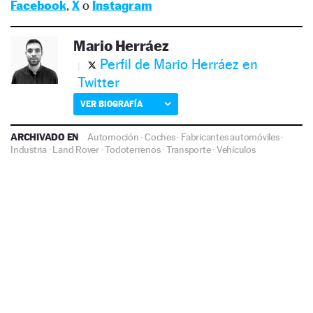
Facebook
,
X
o
Instagram
Mario Herráez
Perfil de Mario Herráez en
Twitter
VER BIOGRAFÍA
ARCHIVADO EN
Automoción
·
Coches
·
Fabricantes automóviles
·
Industria
·
Land Rover
·
Todoterrenos
·
Transporte
·
Vehículos