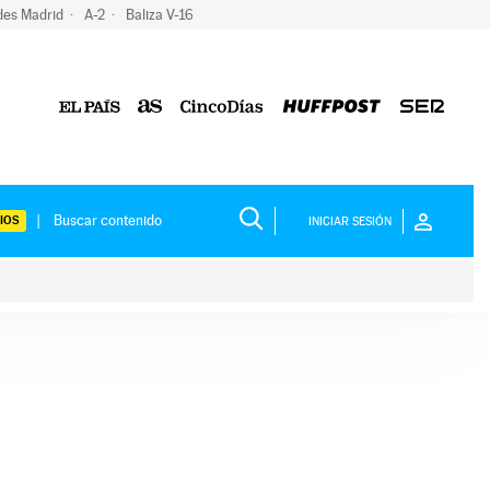
des Madrid
A-2
Baliza V-16
IOS
INICIAR SESIÓN