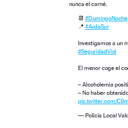
nunca el carné.
📆
#DomingoNoche
📍
#AvdaSur
Investigamos a un m
#SeguridadVial
El menor coge el coc
– Alcoholemia positi
– No haber obtenid
pic.twitter.com/C
— Policía Local Va