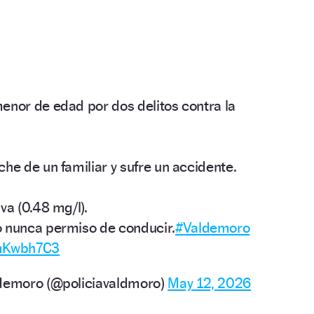
enor de edad por dos delitos contra la
he de un familiar y sufre un accidente.
va (0.48 mg/l).
o nunca permiso de conducir.
#Valdemoro
9mKwbh7C3
ldemoro (@policiavaldmoro)
May 12, 2026