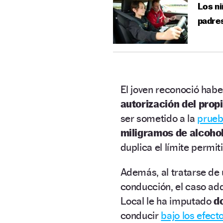
Los ni
padres
El joven reconoció habe
autorización del prop
ser sometido a la
prueb
miligramos de alcohol 
duplica el límite permi
Además, al tratarse de
conducción, el caso adq
Local le ha imputado
do
conducir
bajo los efect