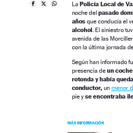
La
Policía Local de V
noche del
pasado dom
años
que conducía el v
alcohol
. El siniestro t
avenida de las Morciller
con la última jornada de 
Según han informado fue
presencia de
un coche
rotonda y había qued
conductor,
un
menor d
pie y
se encontraba il
MÁS INFORMACIÓN