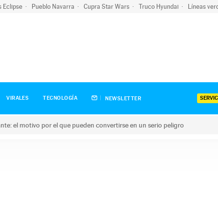
s Eclipse
Pueblo Navarra
Cupra Star Wars
Truco Hyundai
Líneas ver
SERVIC
VIRALES
TECNOLOGÍA
NEWSLETTER
olante: el motivo por el que pueden convertirse en un serio peligro
e: el motivo por el que pueden convertirse en un serio peligro