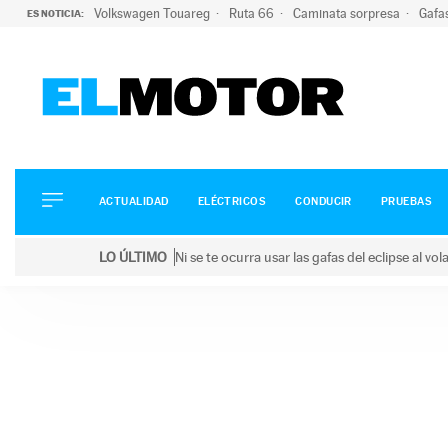
Volkswagen Touareg
Ruta 66
Caminata sorpresa
Gafa
ES NOTICIA:
ACTUALIDAD
ELÉCTRICOS
CONDUCIR
ACTUALIDAD
ELÉCTRICOS
CONDUCIR
PRUEBAS
PRUEBAS
Saltar
VIRALES
LO ÚLTIMO
Ni se te ocurra usar las gafas del eclipse al v
al
PODCAST
LO ÚLTIMO
Ni se te ocurra usar las gafas del eclipse al volant
contenido
MOTOS
TECNOLOGÍA
SUPERCOCHES
MOTORTV
PREMIOS
SERVICIOS