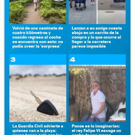
Volvió de una caminata de
Lanzan a su amigo cuesta
cuatro kilómetros y
abajo en un carrito de la
cuando regresa al coche
compra y lo que ocurre al
se encuentra con esto: no
llegar a la carretera
podía creer la 'sorpresa'
parece imposible
3
4
La Guardia Civil advierte a
Pocos se lo imaginarían:
quienes van a la playa:
el rey Felipe VI escoge un
nunca hagas esto con las
coche de una marca