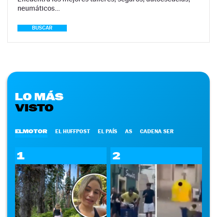
neumáticos…
BUSCAR
LO MÁS
VISTO
ELMOTOR
EL HUFFPOST
EL PAÍS
AS
CADENA SER
1
2