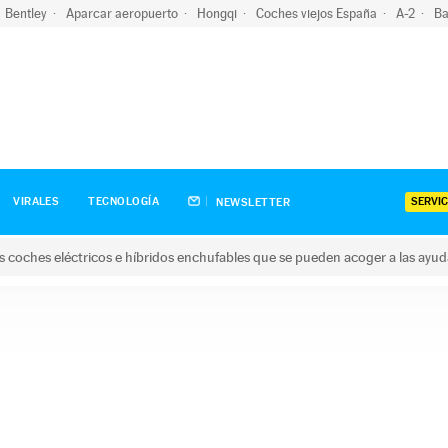
Bentley
Aparcar aeropuerto
Hongqi
Coches viejos España
A-2
Ba
SERVIC
VIRALES
TECNOLOGÍA
NEWSLETTER
s coches eléctricos e híbridos enchufables que se pueden acoger a las ayu
hes eléctricos e híbridos enchufables que se pueden acoger a la