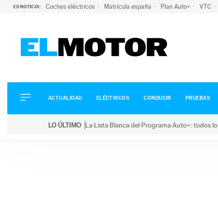
Coches eléctricos
Matrícula españa
Plan Auto+
VTC
ES NOTICIA:
ACTUALIDAD
ELÉCTRICOS
CONDUCIR
ACTUALIDAD
ELÉCTRICOS
CONDUCIR
PRUEBAS
PRUEBAS
Saltar
VIRALES
LO ÚLTIMO
La Lista Blanca del Programa Auto+: todos lo
al
PODCAST
LO ÚLTIMO
La Lista Blanca del Programa Auto+: todos los coc
contenido
MOTOS
TECNOLOGÍA
SUPERCOCHES
MOTORTV
PREMIOS
SERVICIOS