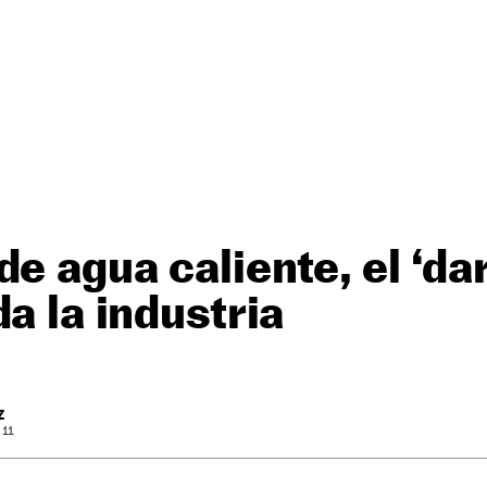
de agua caliente, el ‘da
a la industria
Z
 11