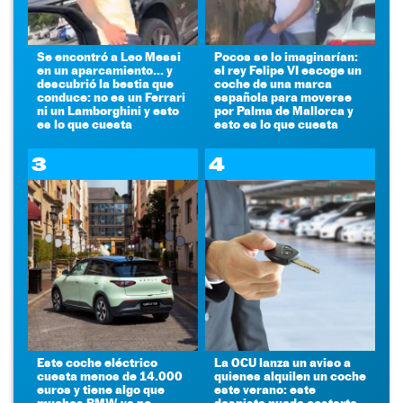
Se encontró a Leo Messi
Pocos se lo imaginarían:
en un aparcamiento... y
el rey Felipe VI escoge un
descubrió la bestia que
coche de una marca
conduce: no es un Ferrari
española para moverse
ni un Lamborghini y esto
por Palma de Mallorca y
es lo que cuesta
esto es lo que cuesta
3
4
Este coche eléctrico
La OCU lanza un aviso a
cuesta menos de 14.000
quienes alquilen un coche
euros y tiene algo que
este verano: este
muchos BMW ya no
despiste puede costarte