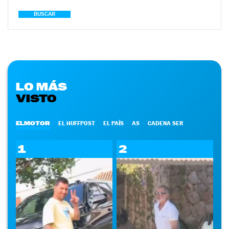
BUSCAR
LO MÁS
VISTO
ELMOTOR
EL HUFFPOST
EL PAÍS
AS
CADENA SER
1
2