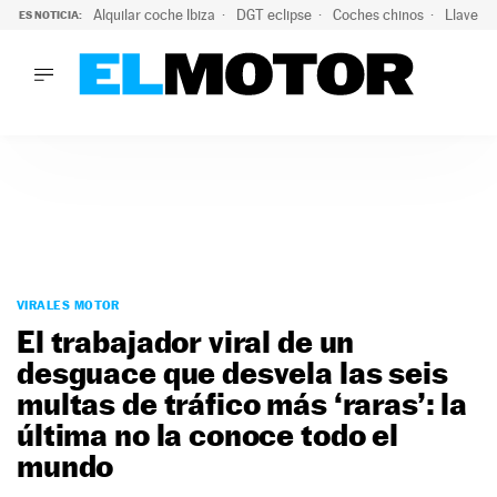
Alquilar coche Ibiza
DGT eclipse
Coches chinos
Llaves 
ES NOTICIA:
LO ÚLTIMO
Hongqi prepara su desembarco en España: SUV eléctricos c
LO ÚLTIMO
Hongqi prepara su desembarco en España: SUV eléctricos c
ACTUALIDAD
ELÉCTRICOS
CONDUCIR
PRUEBAS
Saltar
VIRALES
al
VIRALES MOTOR
PODCAST
contenido
El trabajador viral de un
MOTOS
desguace que desvela las seis
TECNOLOGÍA
multas de tráfico más ‘raras’: la
SUPERCOCHES
MOTORTV
última no la conoce todo el
PREMIOS
mundo
SERVICIOS