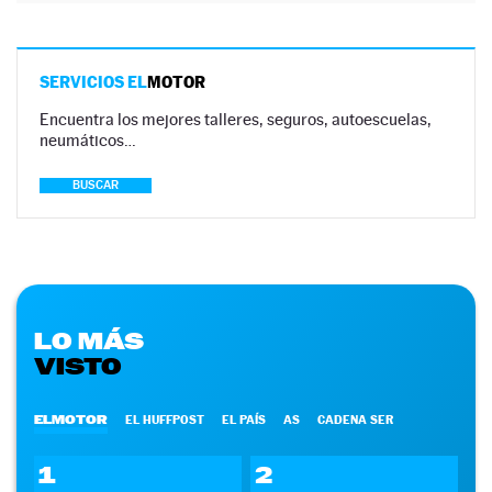
SERVICIOS EL
MOTOR
Encuentra los mejores talleres, seguros, autoescuelas,
neumáticos…
BUSCAR
LO MÁS
VISTO
ELMOTOR
EL HUFFPOST
EL PAÍS
AS
CADENA SER
1
2