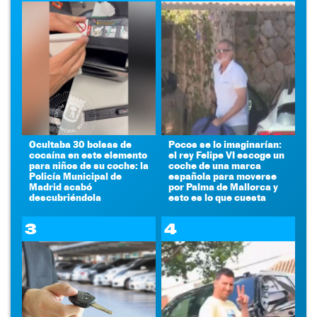
Ocultaba 30 bolsas de
Pocos se lo imaginarían:
cocaína en este elemento
el rey Felipe VI escoge un
para niños de su coche: la
coche de una marca
Policía Municipal de
española para moverse
Madrid acabó
por Palma de Mallorca y
descubriéndola
esto es lo que cuesta
3
4