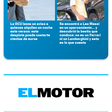
La OCU lanza un aviso a
Se encontró a Leo Messi
quienes alquilen un coche
en un aparcamiento... y
este verano: este
descubrió la bestia que
despiste puede costarte
conduce: no es un Ferrari
cientos de euros
ni un Lamborghini y esto
es lo que cuesta