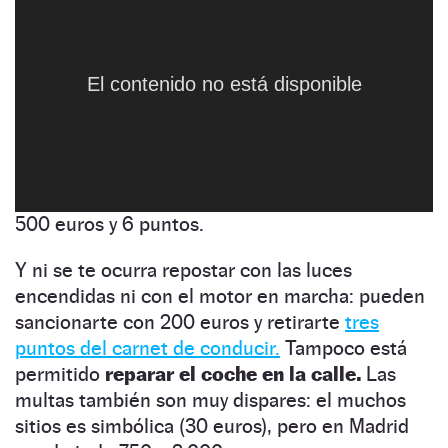
conductores, especialmente entre los jóvenes
de hasta 35 años: llevar la
música
excesivamente alta.
Hacerlo en las
El contenido no está disponible
El contenido no está disponible
El contenido no está disponible
El contenido no está disponible
El contenido no está disponible
El contenido no está disponible
inmediaciones de un hospital conlleva una
sanción nada desdeñable por molestar a los
enfermos: hasta 2.400 euros. La conducción
brusca también está perseguida: un
frenazo
temerario (sin justificación)
puede costar hasta
500 euros y 6 puntos.
Y ni se te ocurra repostar con las luces
encendidas ni con el motor en marcha: pueden
sancionarte con 200 euros y retirarte
tres
puntos del carnet de conducir.
Tampoco está
permitido
reparar el coche en la calle.
Las
multas también son muy dispares: el muchos
sitios es simbólica (30 euros), pero en Madrid