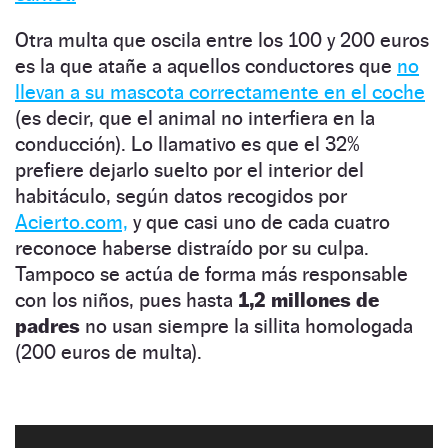
Otra multa que oscila entre los 100 y 200 euros
es la que atañe a aquellos conductores que
no
llevan a su mascota correctamente en el coche
(es decir, que el animal no interfiera en la
conducción). Lo llamativo es que el 32%
prefiere dejarlo suelto por el interior del
habitáculo, según datos recogidos por
Acierto.com,
y que casi uno de cada cuatro
reconoce haberse distraído por su culpa.
Tampoco se actúa de forma más responsable
con los niños, pues hasta
1,2 millones de
padres
no usan siempre la sillita homologada
(200 euros de multa).
Hay una acción muy extendida entre bastantes
Alucinante: a codazos con el perro | El Motor
NaN:NaN:NaN