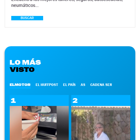
neumáticos…
BUSCAR
LO MÁS
VISTO
ELMOTOR
EL HUFFPOST
EL PAÍS
AS
CADENA SER
1
2