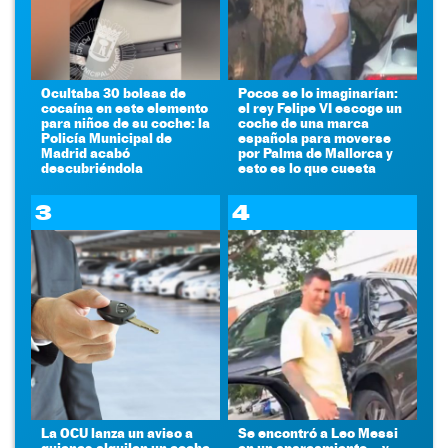
Ocultaba 30 bolsas de
Pocos se lo imaginarían:
cocaína en este elemento
el rey Felipe VI escoge un
para niños de su coche: la
coche de una marca
Policía Municipal de
española para moverse
Madrid acabó
por Palma de Mallorca y
descubriéndola
esto es lo que cuesta
3
4
La OCU lanza un aviso a
Se encontró a Leo Messi
quienes alquilen un coche
en un aparcamiento... y