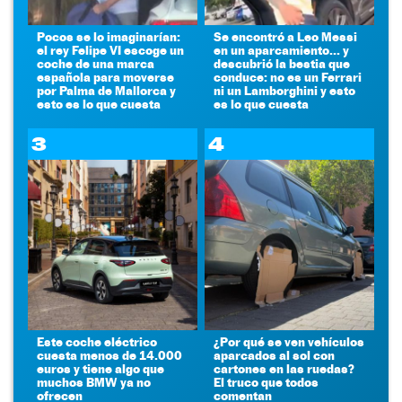
Pocos se lo imaginarían:
Se encontró a Leo Messi
el rey Felipe VI escoge un
en un aparcamiento... y
coche de una marca
descubrió la bestia que
española para moverse
conduce: no es un Ferrari
por Palma de Mallorca y
ni un Lamborghini y esto
esto es lo que cuesta
es lo que cuesta
3
4
Este coche eléctrico
¿Por qué se ven vehículos
cuesta menos de 14.000
aparcados al sol con
euros y tiene algo que
cartones en las ruedas?
muchos BMW ya no
El truco que todos
ofrecen
comentan