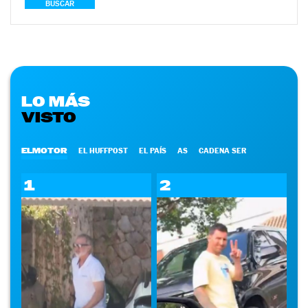
BUSCAR
LO MÁS
VISTO
ELMOTOR
EL HUFFPOST
EL PAÍS
AS
CADENA SER
1
2