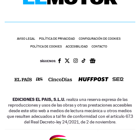
AVISO LEGAL
POLÍTICA DE PRIVACIDAD
CONFIGURACIÓN DE COOKIES
POLÍTICA DE COOKIES
ACCESIBILIDAD
CONTACTO
SÍGUENOS:
EDICIONES EL PAIS, S.L.U.
realiza una reserva expresa de las
reproducciones y usos de las obras y otras prestaciones accesibles
desde este sitio web a medios de lectura mecánica u otros medios
que resulten adecuados a tal fin de conformidad con el artículo 67.3
del Real Decreto-ley 24/2021, de 2 de noviembre.