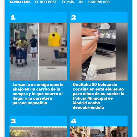
ELMOTOR
EL HUFFPOST
EL PAÍS
AS
CADENA SER
1
2
Lanzan a su amigo cuesta
Ocultaba 30 bolsas de
abajo en un carrito de la
cocaína en este elemento
compra y lo que ocurre al
para niños de su coche: la
llegar a la carretera
Policía Municipal de
parece imposible
Madrid acabó
descubriéndola
3
4