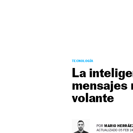
NEWSLETTER
SÍGUENOS
TECNOLOGÍA
La intelige
mensajes m
volante
MARIO HERRÁE
POR
ACTUALIZADO 05 FEB 24 