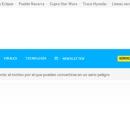
s Eclipse
Pueblo Navarra
Cupra Star Wars
Truco Hyundai
Líneas ver
SERVIC
VIRALES
TECNOLOGÍA
NEWSLETTER
olante: el motivo por el que pueden convertirse en un serio peligro
e: el motivo por el que pueden convertirse en un serio peligro