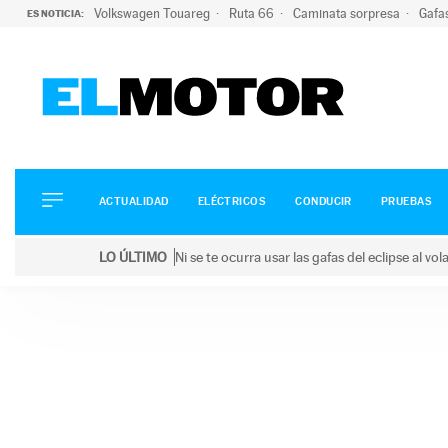
Volkswagen Touareg
Ruta 66
Caminata sorpresa
Gafa
ES NOTICIA:
ACTUALIDAD
ELÉCTRICOS
CONDUCIR
ACTUALIDAD
ELÉCTRICOS
CONDUCIR
PRUEBAS
PRUEBAS
Saltar
VIRALES
LO ÚLTIMO
Ni se te ocurra usar las gafas del eclipse al v
al
PODCAST
LO ÚLTIMO
Ni se te ocurra usar las gafas del eclipse al volant
contenido
MOTOS
TECNOLOGÍA
SUPERCOCHES
MOTORTV
PREMIOS
SERVICIOS