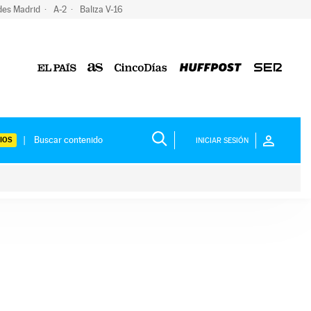
des Madrid
A-2
Baliza V-16
IOS
INICIAR SESIÓN