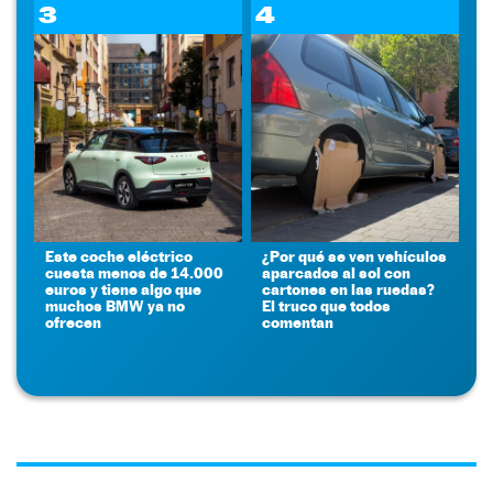
3
4
Este coche eléctrico
¿Por qué se ven vehículos
cuesta menos de 14.000
aparcados al sol con
euros y tiene algo que
cartones en las ruedas?
muchos BMW ya no
El truco que todos
ofrecen
comentan