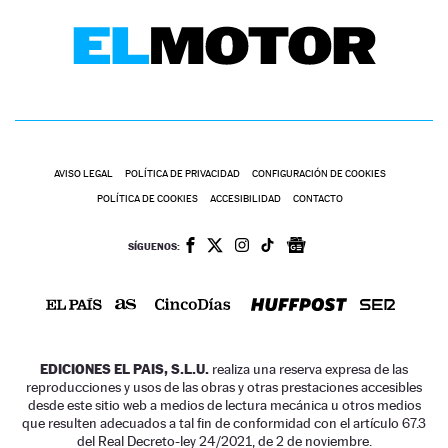
AVISO LEGAL
POLÍTICA DE PRIVACIDAD
CONFIGURACIÓN DE COOKIES
POLÍTICA DE COOKIES
ACCESIBILIDAD
CONTACTO
SÍGUENOS:
EDICIONES EL PAIS, S.L.U.
realiza una reserva expresa de las
reproducciones y usos de las obras y otras prestaciones accesibles
desde este sitio web a medios de lectura mecánica u otros medios
que resulten adecuados a tal fin de conformidad con el artículo 67.3
del Real Decreto-ley 24/2021, de 2 de noviembre.