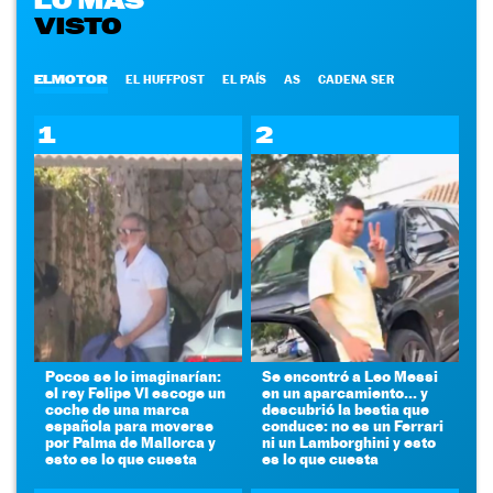
VISTO
ELMOTOR
EL HUFFPOST
EL PAÍS
AS
CADENA SER
1
2
Pocos se lo imaginarían:
Se encontró a Leo Messi
el rey Felipe VI escoge un
en un aparcamiento... y
coche de una marca
descubrió la bestia que
española para moverse
conduce: no es un Ferrari
por Palma de Mallorca y
ni un Lamborghini y esto
esto es lo que cuesta
es lo que cuesta