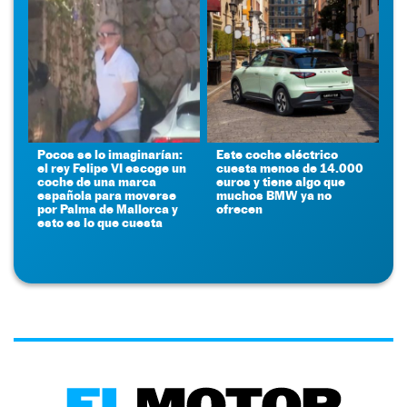
Pocos se lo imaginarían:
Este coche eléctrico
el rey Felipe VI escoge un
cuesta menos de 14.000
coche de una marca
euros y tiene algo que
española para moverse
muchos BMW ya no
por Palma de Mallorca y
ofrecen
esto es lo que cuesta