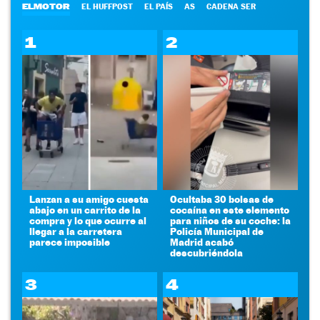
ELMOTOR
EL HUFFPOST
EL PAÍS
AS
CADENA SER
1
2
Lanzan a su amigo cuesta
Ocultaba 30 bolsas de
abajo en un carrito de la
cocaína en este elemento
compra y lo que ocurre al
para niños de su coche: la
llegar a la carretera
Policía Municipal de
parece imposible
Madrid acabó
descubriéndola
3
4