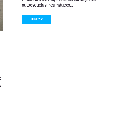
autoescuelas, neumáticos…
BUSCAR
e
e