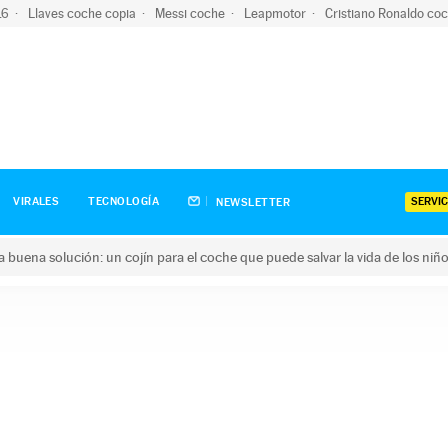
-16
Llaves coche copia
Messi coche
Leapmotor
Cristiano Ronaldo co
SERVIC
VIRALES
TECNOLOGÍA
NEWSLETTER
una buena solución: un cojín para el coche que puede salvar la vida de los niñ
ena solución: un cojín para el coche que puede salvar la vida de 