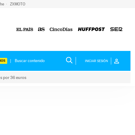
che
ZXMOTO
IOS
INICIAR SESIÓN
os por 36 euros
los niños por 36 euros