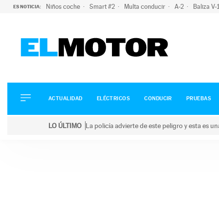
Niños coche
Smart #2
Multa conducir
A-2
Baliza V
ES NOTICIA:
ACTUALIDAD
ELÉCTRICOS
CONDUCIR
ACTUALIDAD
ELÉCTRICOS
CONDUCIR
PRUEBAS
PRUEBAS
Saltar
VIRALES
LO ÚLTIMO
La policía advierte de este peligro y esta es 
al
PODCAST
LO ÚLTIMO
La policía advierte de este peligro y esta es una bu
contenido
MOTOS
TECNOLOGÍA
SUPERCOCHES
MOTORTV
PREMIOS
SERVICIOS