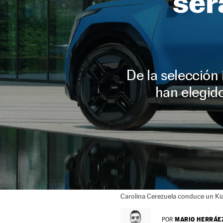
ser
De la selección 
han elegid
Carolina Cerezuela conduce un Ki
MARIO HERRÁE
POR