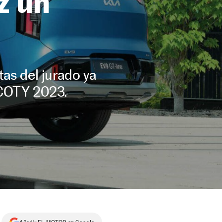
z un
tas del jurado ya
 COTY 2023.