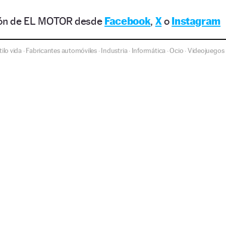
ción de EL MOTOR desde
Facebook
,
X
o
Instagram
tilo vida
Fabricantes automóviles
Industria
Informática
Ocio
Videojuegos
·
·
·
·
·