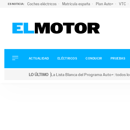
Coches eléctricos
Matrícula españa
Plan Auto+
VTC
ES NOTICIA:
ACTUALIDAD
ELÉCTRICOS
CONDUCIR
ACTUALIDAD
ELÉCTRICOS
CONDUCIR
PRUEBAS
PRUEBAS
Saltar
VIRALES
LO ÚLTIMO
La Lista Blanca del Programa Auto+: todos lo
al
PODCAST
LO ÚLTIMO
La Lista Blanca del Programa Auto+: todos los coc
contenido
MOTOS
TECNOLOGÍA
SUPERCOCHES
MOTORTV
PREMIOS
SERVICIOS