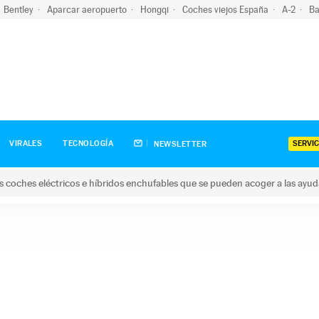
Bentley
Aparcar aeropuerto
Hongqi
Coches viejos España
A-2
Ba
SERVIC
VIRALES
TECNOLOGÍA
NEWSLETTER
s coches eléctricos e híbridos enchufables que se pueden acoger a las ayu
hes eléctricos e híbridos enchufables que se pueden acoger a la