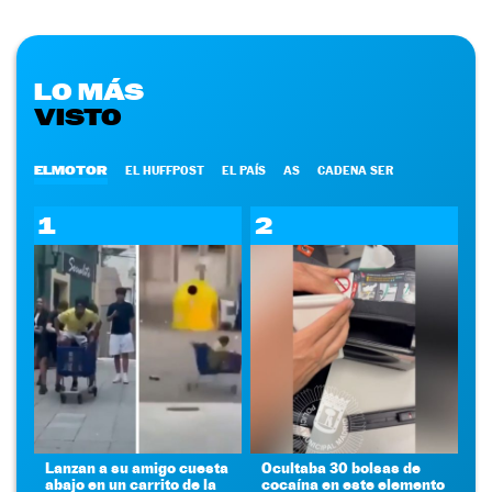
LO MÁS
VISTO
ELMOTOR
EL HUFFPOST
EL PAÍS
AS
CADENA SER
1
2
Lanzan a su amigo cuesta
Ocultaba 30 bolsas de
abajo en un carrito de la
cocaína en este elemento