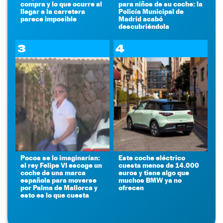
compra y lo que ocurre al
para niños de su coche: la
llegar a la carretera
Policía Municipal de
parece imposible
Madrid acabó
descubriéndola
3
4
Pocos se lo imaginarían:
Este coche eléctrico
el rey Felipe VI escoge un
cuesta menos de 14.000
coche de una marca
euros y tiene algo que
española para moverse
muchos BMW ya no
por Palma de Mallorca y
ofrecen
esto es lo que cuesta