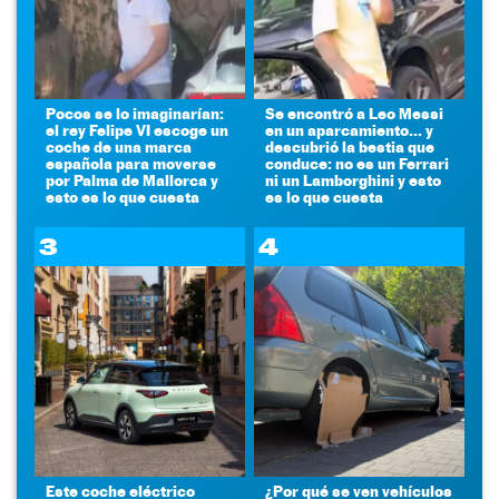
Pocos se lo imaginarían:
Se encontró a Leo Messi
el rey Felipe VI escoge un
en un aparcamiento... y
coche de una marca
descubrió la bestia que
española para moverse
conduce: no es un Ferrari
por Palma de Mallorca y
ni un Lamborghini y esto
esto es lo que cuesta
es lo que cuesta
3
4
Este coche eléctrico
¿Por qué se ven vehículos