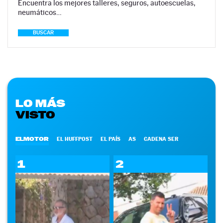
Encuentra los mejores talleres, seguros, autoescuelas,
neumáticos…
BUSCAR
LO MÁS
VISTO
ELMOTOR
EL HUFFPOST
EL PAÍS
AS
CADENA SER
1
2