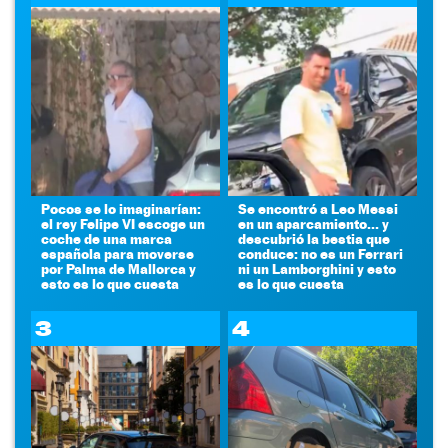
Pocos se lo imaginarían:
Se encontró a Leo Messi
el rey Felipe VI escoge un
en un aparcamiento... y
coche de una marca
descubrió la bestia que
española para moverse
conduce: no es un Ferrari
por Palma de Mallorca y
ni un Lamborghini y esto
esto es lo que cuesta
es lo que cuesta
3
4