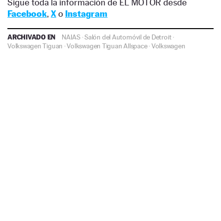
Sigue toda la información de EL MOTOR desde
Facebook
,
X
o
Instagram
ARCHIVADO EN
NAIAS
·
Salón del Automóvil de Detroit
·
Volkswagen Tiguan
·
Volkswagen Tiguan Allspace
·
Volkswagen