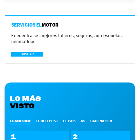
SERVICIOS EL
MOTOR
Encuentra los mejores talleres, seguros, autoescuelas,
neumáticos…
BUSCAR
LO MÁS
VISTO
ELMOTOR
EL HUFFPOST
EL PAÍS
AS
CADENA SER
1
2