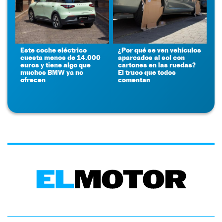
Este coche eléctrico
¿Por qué se ven vehículos
cuesta menos de 14.000
aparcados al sol con
euros y tiene algo que
cartones en las ruedas?
muchos BMW ya no
El truco que todos
ofrecen
comentan