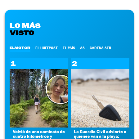
LO MÁS
VISTO
ELMOTOR
EL HUFFPOST
EL PAÍS
AS
CADENA SER
1
2
Volvió de una caminata de
La Guardia Civil advierte a
cuatro kilómetros y
quienes van a la playa: