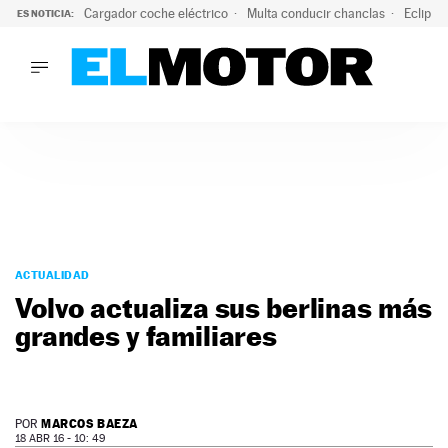
Cargador coche eléctrico
Multa conducir chanclas
Eclipse
ES NOTICIA:
LO ÚLTIMO
El hiperdeportivo que desafía todas las tendencias: V12 a
LO ÚLTIMO
El hiperdeportivo que desafía todas las tendencias: V12 at
ACTUALIDAD
ELÉCTRICOS
CONDUCIR
PRUEBAS
Saltar
VIRALES
al
ACTUALIDAD
PODCAST
contenido
Volvo actualiza sus berlinas más
MOTOS
grandes y familiares
TECNOLOGÍA
SUPERCOCHES
MOTORTV
PREMIOS
MARCOS BAEZA
POR
SERVICIOS
18 ABR 16 - 10: 49