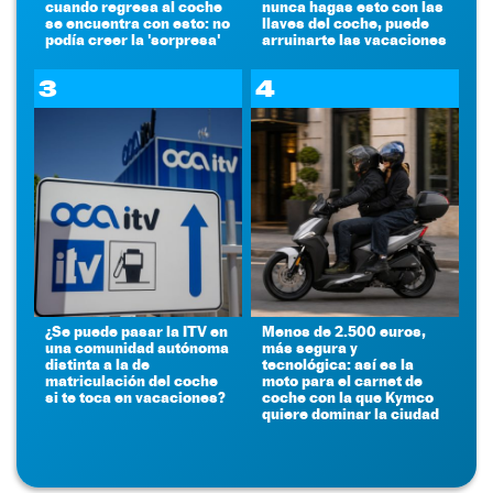
cuando regresa al coche
nunca hagas esto con las
se encuentra con esto: no
llaves del coche, puede
podía creer la 'sorpresa'
arruinarte las vacaciones
3
4
¿Se puede pasar la ITV en
Menos de 2.500 euros,
una comunidad autónoma
más segura y
distinta a la de
tecnológica: así es la
matriculación del coche
moto para el carnet de
si te toca en vacaciones?
coche con la que Kymco
quiere dominar la ciudad