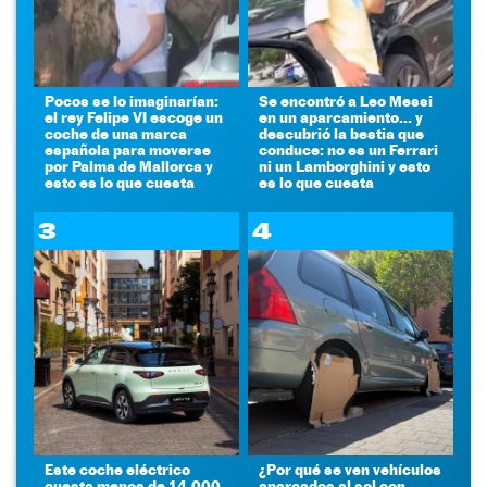
Pocos se lo imaginarían:
Se encontró a Leo Messi
el rey Felipe VI escoge un
en un aparcamiento... y
coche de una marca
descubrió la bestia que
española para moverse
conduce: no es un Ferrari
por Palma de Mallorca y
ni un Lamborghini y esto
esto es lo que cuesta
es lo que cuesta
3
4
Este coche eléctrico
¿Por qué se ven vehículos
cuesta menos de 14.000
aparcados al sol con