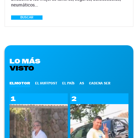
neumáticos…
BUSCAR
LO MÁS
VISTO
ELMOTOR
EL HUFFPOST
EL PAÍS
AS
CADENA SER
1
2