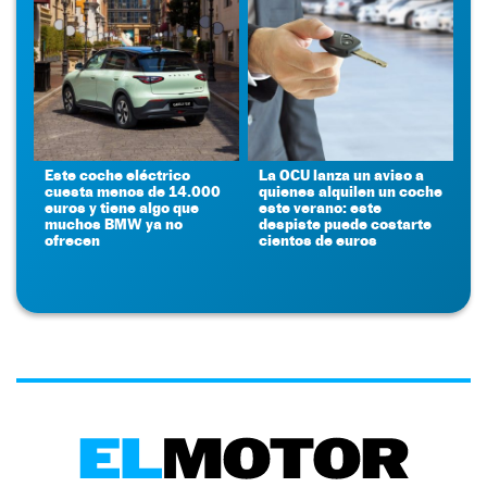
Este coche eléctrico
La OCU lanza un aviso a
cuesta menos de 14.000
quienes alquilen un coche
euros y tiene algo que
este verano: este
muchos BMW ya no
despiste puede costarte
ofrecen
cientos de euros