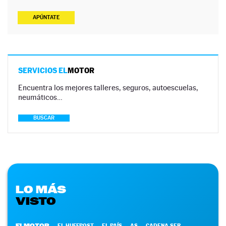
APÚNTATE
SERVICIOS EL
MOTOR
Encuentra los mejores talleres, seguros, autoescuelas,
neumáticos…
BUSCAR
LO MÁS
VISTO
ELMOTOR
EL HUFFPOST
EL PAÍS
AS
CADENA SER