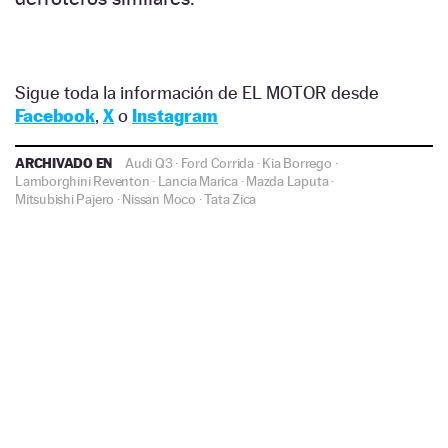
Sigue toda la información de EL MOTOR desde
Facebook
,
X
o
Instagram
ARCHIVADO EN
Audi Q3
·
Ford Corrida
·
Kia Borrego
·
Lamborghini Reventon
·
Lancia Marica
·
Mazda Laputa
·
Mitsubishi Pajero
·
Nissan Moco
·
Tata Zica