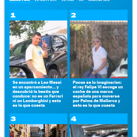
1
2
Se encontró a Leo Messi
Pocos se lo imaginarían:
en un aparcamiento... y
el rey Felipe VI escoge un
descubrió la bestia que
coche de una marca
conduce: no es un Ferrari
española para moverse
ni un Lamborghini y esto
por Palma de Mallorca y
es lo que cuesta
esto es lo que cuesta
3
4