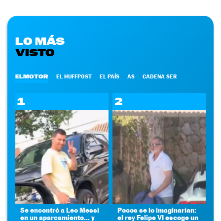
LO MÁS
VISTO
ELMOTOR
EL HUFFPOST
EL PAÍS
AS
CADENA SER
1
2
Se encontró a Leo Messi
Pocos se lo imaginarían:
en un aparcamiento... y
el rey Felipe VI escoge un