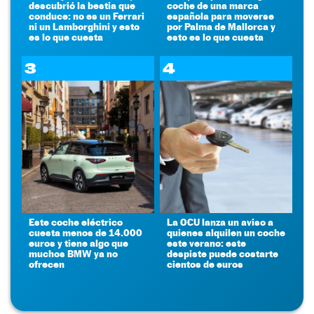
descubrió la bestia que
coche de una marca
conduce: no es un Ferrari
española para moverse
ni un Lamborghini y esto
por Palma de Mallorca y
es lo que cuesta
esto es lo que cuesta
3
4
Este coche eléctrico
La OCU lanza un aviso a
cuesta menos de 14.000
quienes alquilen un coche
euros y tiene algo que
este verano: este
muchos BMW ya no
despiste puede costarte
ofrecen
cientos de euros