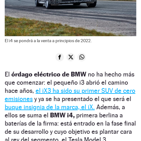
El i4 se pondrá a la venta a principios de 2022.
El
órdago eléctrico de BMW
no ha hecho más
que comenzar: el pequeño i3 abrió el camino
hace años,
el iX3 ha sido su primer SUV de cero
emisiones
y ya se ha presentado el que será el
buque insignia de la marca, el iX.
Además, a
ellos se suma el
BMW i4,
primera berlina a
baterías de la firma: está entrado en la fase final
de su desarrollo y cuyo objetivo es plantar cara
al rey del segmento, el Tesla Model 3.