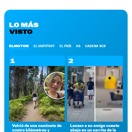
LO MÁS
VISTO
ELMOTOR
EL HUFFPOST
EL PAÍS
AS
CADENA SER
1
2
Volvió de una caminata de
Lanzan a su amigo cuesta
cuatro kilómetros y
abajo en un carrito de la