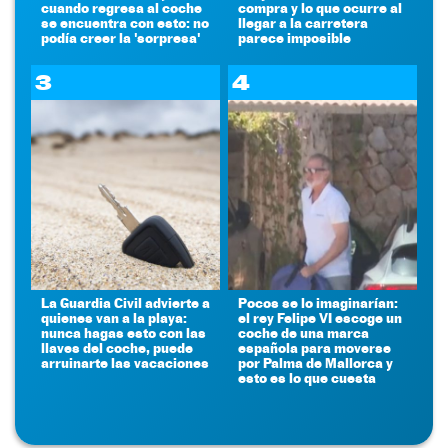
cuando regresa al coche
compra y lo que ocurre al
se encuentra con esto: no
llegar a la carretera
podía creer la 'sorpresa'
parece imposible
3
4
La Guardia Civil advierte a
Pocos se lo imaginarían:
quienes van a la playa:
el rey Felipe VI escoge un
nunca hagas esto con las
coche de una marca
llaves del coche, puede
española para moverse
arruinarte las vacaciones
por Palma de Mallorca y
esto es lo que cuesta