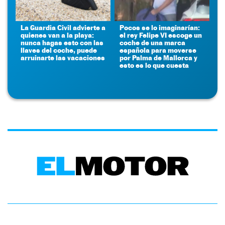
La Guardia Civil advierte a
Pocos se lo imaginarían:
quienes van a la playa:
el rey Felipe VI escoge un
nunca hagas esto con las
coche de una marca
llaves del coche, puede
española para moverse
arruinarte las vacaciones
por Palma de Mallorca y
esto es lo que cuesta