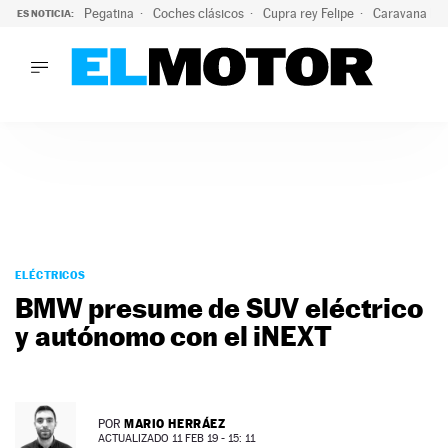
Pegatina
Coches clásicos
Cupra rey Felipe
Caravana lig
ES NOTICIA:
LO ÚLTIMO
¿Conocías esta pegatina de moda?: puede salvar tu coche d
LO ÚLTIMO
¿Conocías esta pegatina de moda?: puede salvar tu coche de
ACTUALIDAD
ELÉCTRICOS
CONDUCIR
PRUEBAS
Saltar
VIRALES
al
ELÉCTRICOS
PODCAST
contenido
BMW presume de SUV eléctrico
MOTOS
y autónomo con el iNEXT
TECNOLOGÍA
SUPERCOCHES
MOTORTV
PREMIOS
MARIO HERRÁEZ
POR
SERVICIOS
ACTUALIZADO 11 FEB 19 - 15: 11