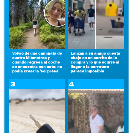
Volvió de una caminata de
Lanzan a su amigo cuesta
cuatro kilómetros y
abajo en un carrito de la
cuando regresa al coche
compra y lo que ocurre al
se encuentra con esto: no
llegar a la carretera
podía creer la 'sorpresa'
parece imposible
3
4