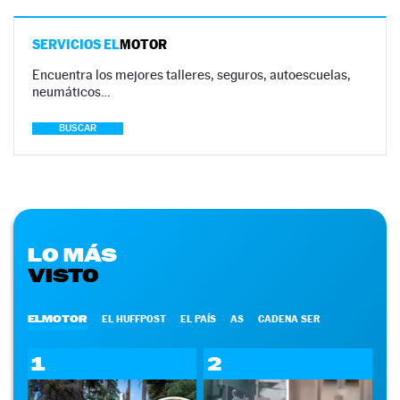
SERVICIOS EL
MOTOR
Encuentra los mejores talleres, seguros, autoescuelas,
neumáticos…
BUSCAR
LO MÁS
VISTO
ELMOTOR
EL HUFFPOST
EL PAÍS
AS
CADENA SER
1
2