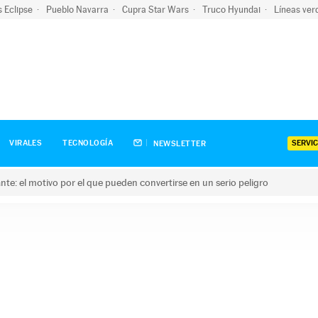
s Eclipse
Pueblo Navarra
Cupra Star Wars
Truco Hyundai
Líneas ver
SERVIC
VIRALES
TECNOLOGÍA
NEWSLETTER
olante: el motivo por el que pueden convertirse en un serio peligro
e: el motivo por el que pueden convertirse en un serio peligro