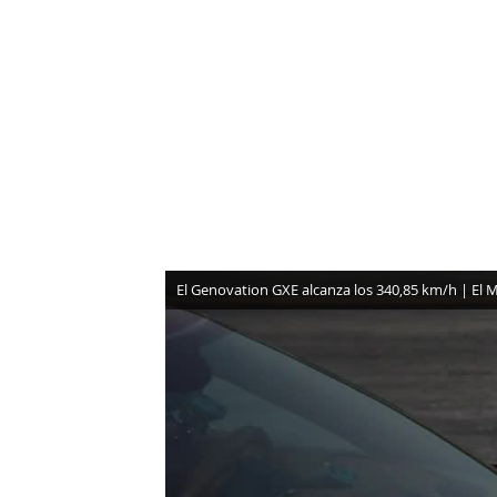
NEWSLETTER
SÍGUENOS
El Genovation GXE alcanza los 340,85 km/h | El 