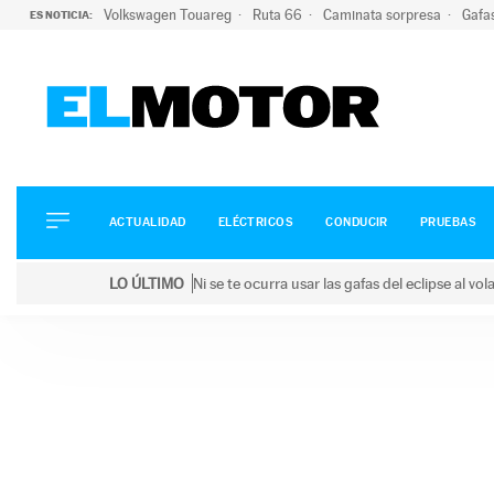
Volkswagen Touareg
Ruta 66
Caminata sorpresa
Gafa
ES NOTICIA:
ACTUALIDAD
ELÉCTRICOS
CONDUCIR
ACTUALIDAD
ELÉCTRICOS
CONDUCIR
PRUEBAS
PRUEBAS
Saltar
VIRALES
LO ÚLTIMO
Ni se te ocurra usar las gafas del eclipse al v
al
PODCAST
LO ÚLTIMO
Ni se te ocurra usar las gafas del eclipse al volant
contenido
MOTOS
TECNOLOGÍA
SUPERCOCHES
MOTORTV
PREMIOS
SERVICIOS