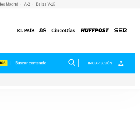
des Madrid
A-2
Baliza V-16
IOS
INICIAR SESIÓN