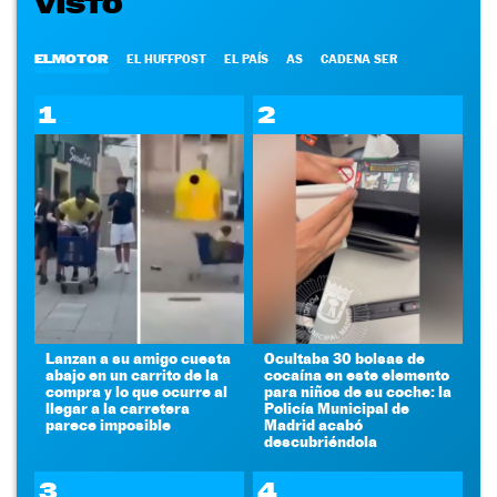
VISTO
ELMOTOR
EL HUFFPOST
EL PAÍS
AS
CADENA SER
1
2
Lanzan a su amigo cuesta
Ocultaba 30 bolsas de
abajo en un carrito de la
cocaína en este elemento
compra y lo que ocurre al
para niños de su coche: la
llegar a la carretera
Policía Municipal de
parece imposible
Madrid acabó
descubriéndola
3
4