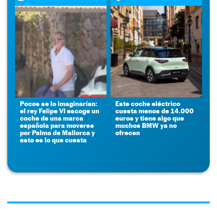
Pocos se lo imaginarían:
Este coche eléctrico
el rey Felipe VI escoge un
cuesta menos de 14.000
coche de una marca
euros y tiene algo que
española para moverse
muchos BMW ya no
por Palma de Mallorca y
ofrecen
esto es lo que cuesta