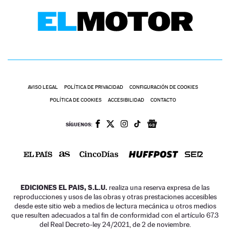
AVISO LEGAL
POLÍTICA DE PRIVACIDAD
CONFIGURACIÓN DE COOKIES
POLÍTICA DE COOKIES
ACCESIBILIDAD
CONTACTO
SÍGUENOS:
EDICIONES EL PAIS, S.L.U.
realiza una reserva expresa de las
reproducciones y usos de las obras y otras prestaciones accesibles
desde este sitio web a medios de lectura mecánica u otros medios
que resulten adecuados a tal fin de conformidad con el artículo 67.3
del Real Decreto-ley 24/2021, de 2 de noviembre.