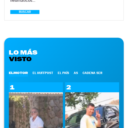
neumáticos…
BUSCAR
LO MÁS
VISTO
ELMOTOR
EL HUFFPOST
EL PAÍS
AS
CADENA SER
1
2