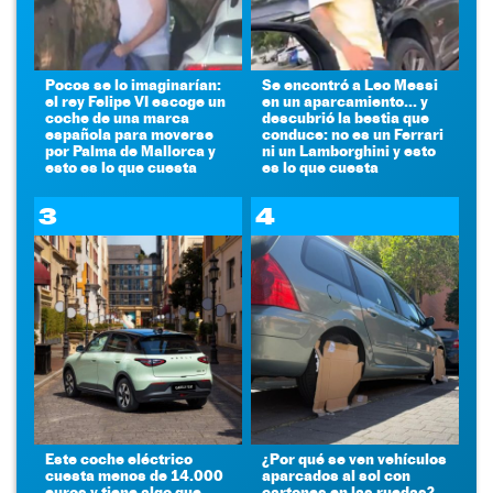
Pocos se lo imaginarían:
Se encontró a Leo Messi
el rey Felipe VI escoge un
en un aparcamiento... y
coche de una marca
descubrió la bestia que
española para moverse
conduce: no es un Ferrari
por Palma de Mallorca y
ni un Lamborghini y esto
esto es lo que cuesta
es lo que cuesta
3
4
Este coche eléctrico
¿Por qué se ven vehículos
cuesta menos de 14.000
aparcados al sol con
euros y tiene algo que
cartones en las ruedas?