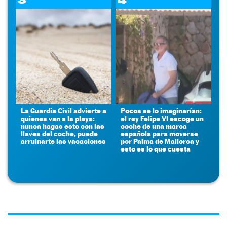
La Guardia Civil advierte a
Pocos se lo imaginarían:
quienes van a la playa:
el rey Felipe VI escoge un
nunca hagas esto con las
coche de una marca
llaves del coche, puede
española para moverse
arruinarte las vacaciones
por Palma de Mallorca y
esto es lo que cuesta