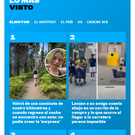
LO MÁS
VISTO
ELMOTOR
EL HUFFPOST
EL PAÍS
AS
CADENA SER
1
2
Volvió de una caminata de
Lanzan a su amigo cuesta
cuatro kilómetros y
abajo en un carrito de la
cuando regresa al coche
compra y lo que ocurre al
se encuentra con esto: no
llegar a la carretera
podía creer la 'sorpresa'
parece imposible
3
4