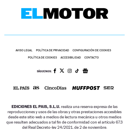
AVISO LEGAL
POLÍTICA DE PRIVACIDAD
CONFIGURACIÓN DE COOKIES
POLÍTICA DE COOKIES
ACCESIBILIDAD
CONTACTO
SÍGUENOS:
EDICIONES EL PAIS, S.L.U.
realiza una reserva expresa de las
reproducciones y usos de las obras y otras prestaciones accesibles
desde este sitio web a medios de lectura mecánica u otros medios
que resulten adecuados a tal fin de conformidad con el artículo 67.3
del Real Decreto-ley 24/2021, de 2 de noviembre.