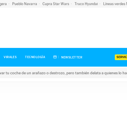
igera
Pueblo Navarra
Cupra Star Wars
Truco Hyundai
Líneas verdes
SERVIC
VIRALES
TECNOLOGÍA
NEWSLETTER
ar tu coche de un arañazo o destrozo, pero también delata a quienes lo h
 coche de un arañazo o destrozo, pero también delata a quienes 