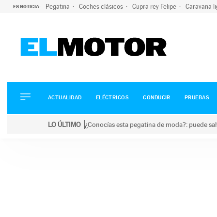
Pegatina
Coches clásicos
Cupra rey Felipe
Caravana l
ES NOTICIA:
ACTUALIDAD
ELÉCTRICOS
CONDUCIR
ACTUALIDAD
ELÉCTRICOS
CONDUCIR
PRUEBAS
PRUEBAS
Saltar
VIRALES
LO ÚLTIMO
¿Conocías esta pegatina de moda?: puede salv
al
PODCAST
LO ÚLTIMO
¿Conocías esta pegatina de moda?: puede salvar tu
contenido
MOTOS
TECNOLOGÍA
SUPERCOCHES
MOTORTV
PREMIOS
SERVICIOS