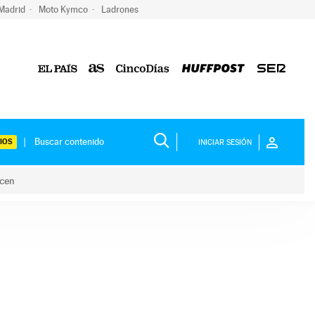
 Madrid
Moto Kymco
Ladrones
IOS
INICIAR SESIÓN
acen
lo hacen