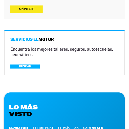
APÚNTATE
SERVICIOS EL
MOTOR
Encuentra los mejores talleres, seguros, autoescuelas,
neumáticos…
BUSCAR
LO MÁS
VISTO
ELMOTOR
EL HUFFPOST
EL PAÍS
AS
CADENA SER