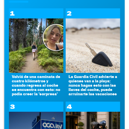
1
2
Volvió de una caminata de
La Guardia Civil advierte a
cuatro kilómetros y
quienes van a la playa:
cuando regresa al coche
nunca hagas esto con las
se encuentra con esto: no
llaves del coche, puede
podía creer la 'sorpresa'
arruinarte las vacaciones
3
4