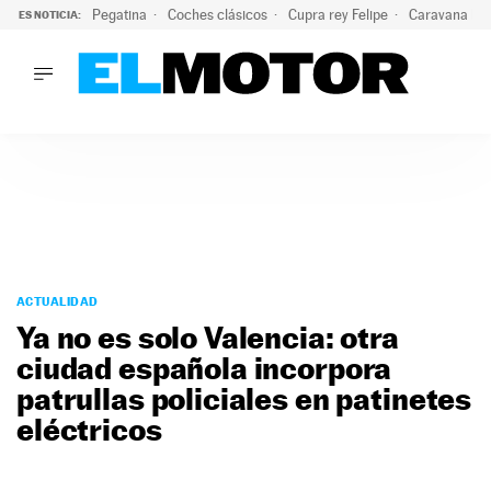
Pegatina
Coches clásicos
Cupra rey Felipe
Caravana lig
ES NOTICIA:
LO ÚLTIMO
¿Conocías esta pegatina de moda?: puede salvar tu coche d
LO ÚLTIMO
¿Conocías esta pegatina de moda?: puede salvar tu coche de
ACTUALIDAD
ELÉCTRICOS
CONDUCIR
PRUEBAS
Saltar
VIRALES
al
ACTUALIDAD
PODCAST
contenido
Ya no es solo Valencia: otra
MOTOS
ciudad española incorpora
TECNOLOGÍA
patrullas policiales en patinetes
SUPERCOCHES
MOTORTV
eléctricos
PREMIOS
SERVICIOS