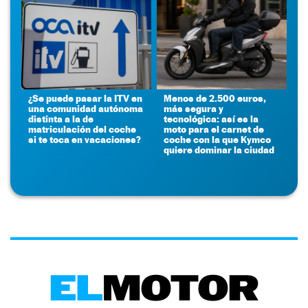
¿Se puede pasar la ITV en
Menos de 2.500 euros,
una comunidad autónoma
más segura y
distinta a la de
tecnológica: así es la
matriculación del coche
moto para el carnet de
si te toca en vacaciones?
coche con la que Kymco
quiere dominar la ciudad