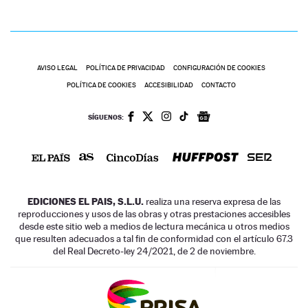
AVISO LEGAL
POLÍTICA DE PRIVACIDAD
CONFIGURACIÓN DE COOKIES
POLÍTICA DE COOKIES
ACCESIBILIDAD
CONTACTO
SÍGUENOS:
EDICIONES EL PAIS, S.L.U.
realiza una reserva expresa de las
reproducciones y usos de las obras y otras prestaciones accesibles
desde este sitio web a medios de lectura mecánica u otros medios
que resulten adecuados a tal fin de conformidad con el artículo 67.3
del Real Decreto-ley 24/2021, de 2 de noviembre.