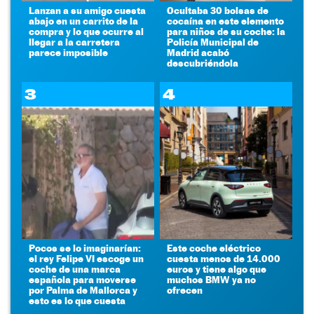
Lanzan a su amigo cuesta
Ocultaba 30 bolsas de
abajo en un carrito de la
cocaína en este elemento
compra y lo que ocurre al
para niños de su coche: la
llegar a la carretera
Policía Municipal de
parece imposible
Madrid acabó
descubriéndola
3
4
Pocos se lo imaginarían:
Este coche eléctrico
el rey Felipe VI escoge un
cuesta menos de 14.000
coche de una marca
euros y tiene algo que
española para moverse
muchos BMW ya no
por Palma de Mallorca y
ofrecen
esto es lo que cuesta