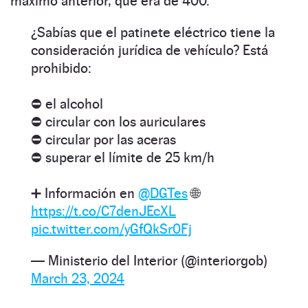
máximo anterior, que era de 400.
¿Sabías que el patinete eléctrico tiene la
consideración jurídica de vehículo? Está
prohibido:
⛔ el alcohol
⛔ circular con los auriculares
⛔ circular por las aceras
⛔ superar el límite de 25 km/h
➕ Información en
@DGTes
🌐
https://t.co/C7denJEcXL
pic.twitter.com/yGfQkSr0Fj
— Ministerio del Interior (@interiorgob)
March 23, 2024