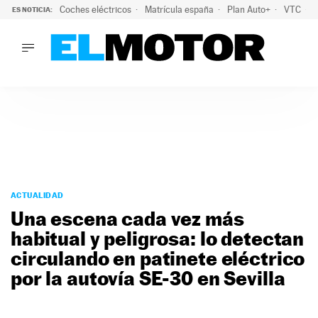
Coches eléctricos
Matrícula españa
Plan Auto+
VTC
ES NOTICIA:
LO ÚLTIMO
La Lista Blanca del Programa Auto+: todos los coches eléct
LO ÚLTIMO
La Lista Blanca del Programa Auto+: todos los coches eléctr
ACTUALIDAD
ELÉCTRICOS
CONDUCIR
PRUEBAS
Saltar
VIRALES
al
ACTUALIDAD
PODCAST
contenido
Una escena cada vez más
MOTOS
habitual y peligrosa: lo detectan
TECNOLOGÍA
circulando en patinete eléctrico
SUPERCOCHES
MOTORTV
por la autovía SE-30 en Sevilla
PREMIOS
SERVICIOS