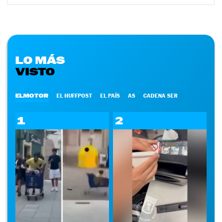
LO MÁS
VISTO
ELMOTOR
EL HUFFPOST
EL PAÍS
AS
CADENA SER
1
2