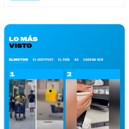
LO MÁS
VISTO
ELMOTOR
EL HUFFPOST
EL PAÍS
AS
CADENA SER
1
2