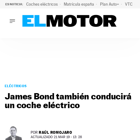
Coches eléctricos
Matrícula españa
Plan Auto+
VTC
ES NOTICIA:
LO ÚLTIMO
La Lista Blanca del Programa Auto+: todos los coches eléct
LO ÚLTIMO
La Lista Blanca del Programa Auto+: todos los coches eléctr
ACTUALIDAD
ELÉCTRICOS
CONDUCIR
PRUEBAS
Saltar
VIRALES
al
ELÉCTRICOS
PODCAST
contenido
James Bond también conducirá
MOTOS
un coche eléctrico
TECNOLOGÍA
SUPERCOCHES
MOTORTV
PREMIOS
RAÚL ROMOJARO
POR
SERVICIOS
ACTUALIZADO 21 MAR 19 - 13: 28