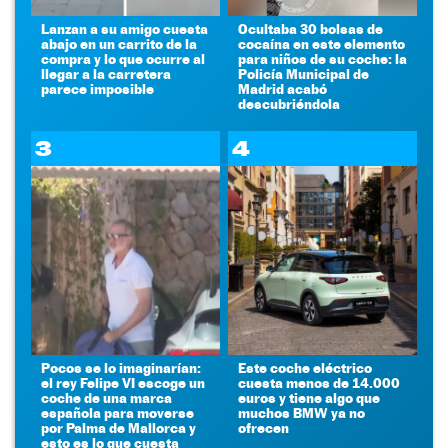
Lanzan a su amigo cuesta
Ocultaba 30 bolsas de
abajo en un carrito de la
cocaína en este elemento
compra y lo que ocurre al
para niños de su coche: la
llegar a la carretera
Policía Municipal de
parece imposible
Madrid acabó
descubriéndola
3
4
Pocos se lo imaginarían:
Este coche eléctrico
el rey Felipe VI escoge un
cuesta menos de 14.000
coche de una marca
euros y tiene algo que
española para moverse
muchos BMW ya no
por Palma de Mallorca y
ofrecen
esto es lo que cuesta