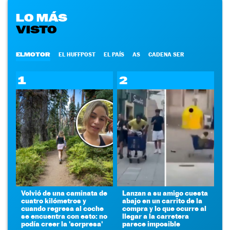
LO MÁS
VISTO
ELMOTOR
EL HUFFPOST
EL PAÍS
AS
CADENA SER
1
2
Volvió de una caminata de
Lanzan a su amigo cuesta
cuatro kilómetros y
abajo en un carrito de la
cuando regresa al coche
compra y lo que ocurre al
se encuentra con esto: no
llegar a la carretera
podía creer la 'sorpresa'
parece imposible