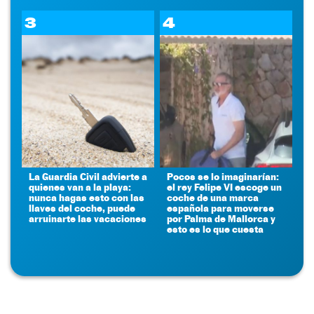
3
4
La Guardia Civil advierte a
Pocos se lo imaginarían:
quienes van a la playa:
el rey Felipe VI escoge un
nunca hagas esto con las
coche de una marca
llaves del coche, puede
española para moverse
arruinarte las vacaciones
por Palma de Mallorca y
esto es lo que cuesta