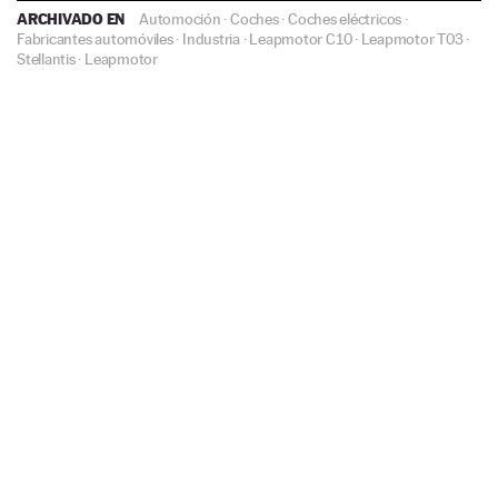
ARCHIVADO EN
Automoción
·
Coches
·
Coches eléctricos
·
Fabricantes automóviles
·
Industria
·
Leapmotor C10
·
Leapmotor T03
·
Stellantis
·
Leapmotor