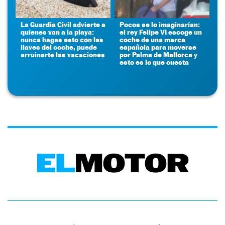
La Guardia Civil advierte a
Pocos se lo imaginarían:
quienes van a la playa:
el rey Felipe VI escoge un
nunca hagas esto con las
coche de una marca
llaves del coche, puede
española para moverse
arruinarte las vacaciones
por Palma de Mallorca y
esto es lo que cuesta