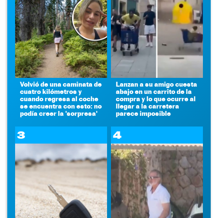
Volvió de una caminata de
Lanzan a su amigo cuesta
cuatro kilómetros y
abajo en un carrito de la
cuando regresa al coche
compra y lo que ocurre al
se encuentra con esto: no
llegar a la carretera
podía creer la 'sorpresa'
parece imposible
3
4