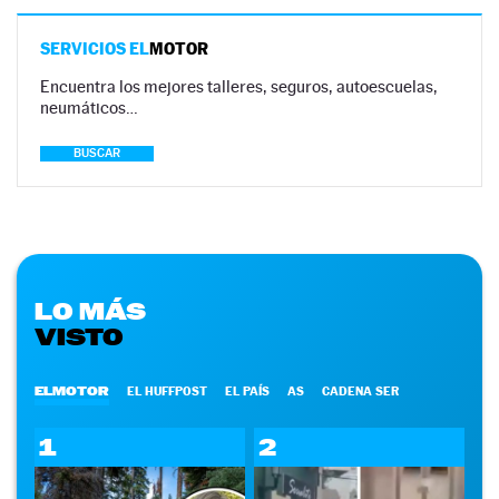
SERVICIOS EL
MOTOR
Encuentra los mejores talleres, seguros, autoescuelas,
neumáticos…
BUSCAR
LO MÁS
VISTO
ELMOTOR
EL HUFFPOST
EL PAÍS
AS
CADENA SER
1
2