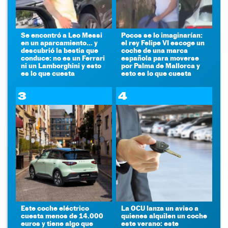
Se encontró a Leo Messi
Pocos se lo imaginarían:
en un aparcamiento... y
el rey Felipe VI escoge un
descubrió la bestia que
coche de una marca
conduce: no es un Ferrari
española para moverse
ni un Lamborghini y esto
por Palma de Mallorca y
es lo que cuesta
esto es lo que cuesta
3
4
Este coche eléctrico
La OCU lanza un aviso a
cuesta menos de 14.000
quienes alquilen un coche
euros y tiene algo que
este verano: este