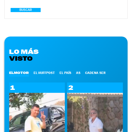
BUSCAR
LO MÁS
VISTO
ELMOTOR
EL HUFFPOST
EL PAÍS
AS
CADENA SER
1
2