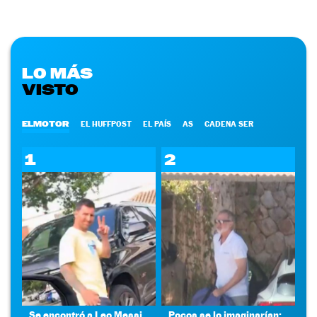
LO MÁS
VISTO
ELMOTOR
EL HUFFPOST
EL PAÍS
AS
CADENA SER
1
2
Se encontró a Leo Messi
Pocos se lo imaginarían: