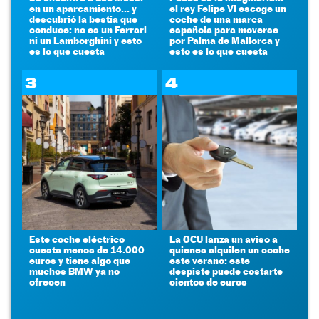
en un aparcamiento... y
el rey Felipe VI escoge un
descubrió la bestia que
coche de una marca
conduce: no es un Ferrari
española para moverse
ni un Lamborghini y esto
por Palma de Mallorca y
es lo que cuesta
esto es lo que cuesta
3
4
Este coche eléctrico
La OCU lanza un aviso a
cuesta menos de 14.000
quienes alquilen un coche
euros y tiene algo que
este verano: este
muchos BMW ya no
despiste puede costarte
ofrecen
cientos de euros