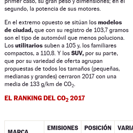
primer caso, su gran peso y dimensiones; en el
segundo, la potencia de sus motores.
En el extremo opuesto se sitúan los
modelos
de ciudad,
que con su registro de 103,7 gramos
son el tipo de automóvil que menos poluciona.
Los
utilitarios
suben a 105 y, los familiares
compactos, a 110,8. Y los
SUV,
por su parte,
que por su variedad de oferta agrupan
propuestas de todos los tamaños (pequeñas,
medianas y grandes) cerraron 2017 con una
media de 133 g/km de CO
.
2
EL RANKING DEL CO
2017
2
EMISIONES
POSICIÓN
VARI
MARCA