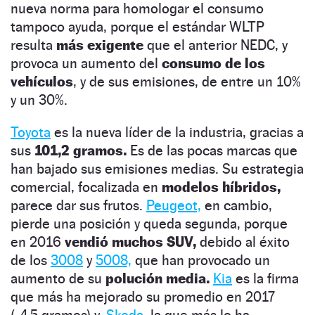
nueva norma para homologar el consumo
tampoco ayuda, porque el estándar WLTP
resulta
más exigente
que el anterior NEDC, y
provoca un aumento del
consumo de los
vehículos
, y de sus emisiones, de entre un 10%
y un 30%.
Toyota
es la nueva líder de la industria, gracias a
sus
101,2 gramos.
Es de las pocas marcas que
han bajado sus emisiones medias. Su estrategia
comercial, focalizada en
modelos híbridos,
parece dar sus frutos.
Peugeot,
en cambio,
pierde una posición y queda segunda, porque
en 2016
vendió muchos SUV,
debido al éxito
de los
3008
y
5008,
que han provocado un
aumento de su
polución media.
Kia
es la firma
que más ha mejorado su promedio en 2017
(-4,5 gramos) y,
Skoda,
la que más lo ha