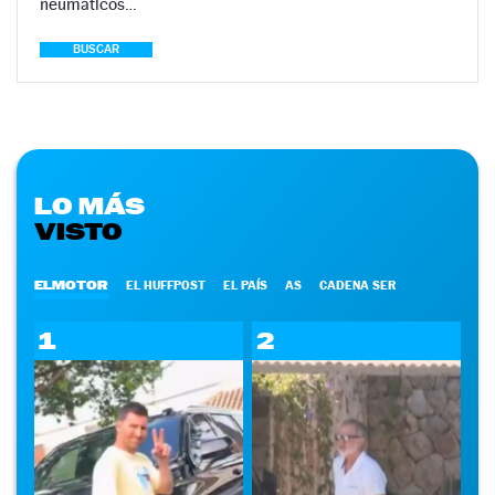
neumáticos…
BUSCAR
LO MÁS
VISTO
ELMOTOR
EL HUFFPOST
EL PAÍS
AS
CADENA SER
1
2