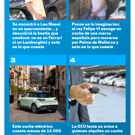
Se encontró a Leo Messi
Pocos se lo imaginarían:
en un aparcamiento... y
el rey Felipe VI escoge un
descubrió la bestia que
coche de una marca
conduce: no es un Ferrari
española para moverse
ni un Lamborghini y esto
por Palma de Mallorca y
es lo que cuesta
esto es lo que cuesta
3
4
Este coche eléctrico
La OCU lanza un aviso a
cuesta menos de 14.000
quienes alquilen un coche