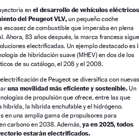
ayectoria en
el desarrollo de vehículos eléctrico
iento del Peugeot VLV,
un pequeño coche
la escasez de combustible que imperaba en plena
. Ahora, 83 años después, la marca francesa sigu
luciones electrificadas. Un ejemplo destacado es l
nología de hibridación suave (MHEV) en dos de los
os de su catálogo, el 208 y el 2008.
 electrificación de Peugeot se diversifica con nueva
zar
una movilidad más eficiente y sostenible.
Un
cnologías de propulsión que ofrece, entre las que
a híbrida, la híbrida enchufable y el hidrógeno.
as en una amplia gama de propulsores para
d en carbono en 2038. Además,
ya en 2025, todos
rectorio estarán electrificados.