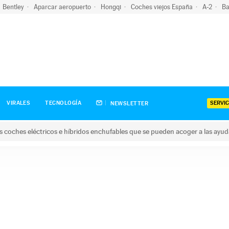
Bentley
Aparcar aeropuerto
Hongqi
Coches viejos España
A-2
Ba
SERVIC
VIRALES
TECNOLOGÍA
NEWSLETTER
s coches eléctricos e híbridos enchufables que se pueden acoger a las ayu
hes eléctricos e híbridos enchufables que se pueden acoger a la