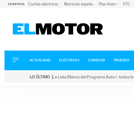
Coches eléctricos
Matrícula españa
Plan Auto+
VTC
ES NOTICIA:
ACTUALIDAD
ELÉCTRICOS
CONDUCIR
ACTUALIDAD
ELÉCTRICOS
CONDUCIR
PRUEBAS
PRUEBAS
Saltar
VIRALES
LO ÚLTIMO
La Lista Blanca del Programa Auto+: todos lo
al
PODCAST
LO ÚLTIMO
La Lista Blanca del Programa Auto+: todos los coc
contenido
MOTOS
TECNOLOGÍA
SUPERCOCHES
MOTORTV
PREMIOS
SERVICIOS