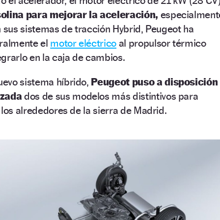
do el acelerador, el motor eléctrico de 21 kW (28 CV
solina para mejorar la aceleración,
especialment
n sus sistemas de tracción Hybrid, Peugeot ha
eralmente el
motor eléctrico
al propulsor térmico
grarlo en la caja de cambios.
evo sistema híbrido,
Peugeot puso a disposición
izada
dos de sus modelos más distintivos para
 los alrededores de la sierra de Madrid.