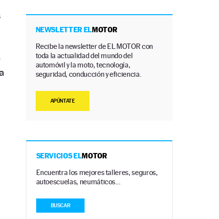
s
NEWSLETTER EL
MOTOR
Recibe la newsletter de EL MOTOR con
toda la actualidad del mundo del
e
automóvil y la moto, tecnología,
a
seguridad, conducción y eficiencia.
APÚNTATE
s
SERVICIOS EL
MOTOR
Encuentra los mejores talleres, seguros,
autoescuelas, neumáticos…
BUSCAR