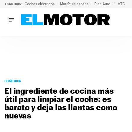
Coches eléctricos
Matrícula españa
Plan Auto+
VTC
ES NOTICIA:
LO ÚLTIMO
La Lista Blanca del Programa Auto+: todos los coches eléct
LO ÚLTIMO
La Lista Blanca del Programa Auto+: todos los coches eléctr
ACTUALIDAD
ELÉCTRICOS
CONDUCIR
PRUEBAS
Saltar
VIRALES
al
CONDUCIR
PODCAST
contenido
El ingrediente de cocina más
MOTOS
útil para limpiar el coche: es
TECNOLOGÍA
barato y deja las llantas como
SUPERCOCHES
MOTORTV
nuevas
PREMIOS
SERVICIOS