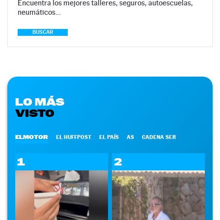
Encuentra los mejores talleres, seguros, autoescuelas,
neumáticos…
BUSCAR
LO MÁS
VISTO
ELMOTOR
EL HUFFPOST
EL PAÍS
AS
CADENA SER
1
2