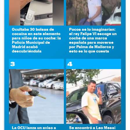
Ocultaba 30 bolsas de
Pocos se lo imaginarían:
cocaína en este elemento
el rey Felipe VI escoge un
para niños de su coche: la
coche de una marca
Policía Municipal de
española para moverse
Madrid acabó
por Palma de Mallorca y
descubriéndola
esto es lo que cuesta
3
4
La OCU lanza un aviso a
Se encontró a Leo Messi