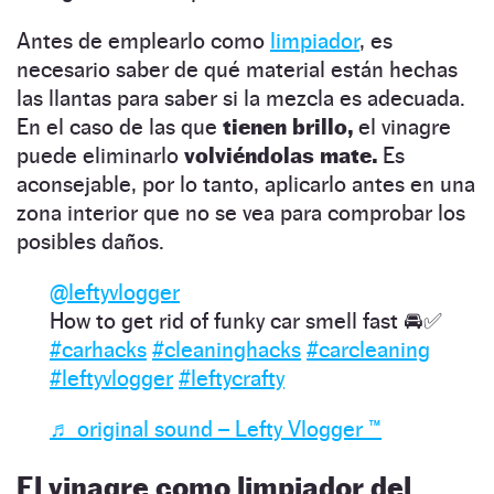
Antes de emplearlo como
limpiador
, es
necesario saber de qué material están hechas
las llantas para saber si la mezcla es adecuada.
En el caso de las que
tienen brillo,
el vinagre
puede eliminarlo
volviéndolas mate.
Es
aconsejable, por lo tanto, aplicarlo antes en una
zona interior que no se vea para comprobar los
posibles daños.
@leftyvlogger
How to get rid of funky car smell fast 🚘✅
#carhacks
#cleaninghacks
#carcleaning
#leftyvlogger
#leftycrafty
♬ original sound – Lefty Vlogger ™️
El vinagre como limpiador del