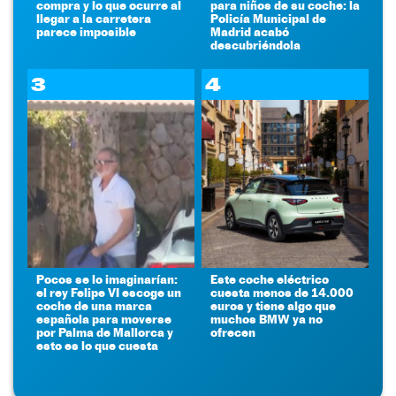
compra y lo que ocurre al
para niños de su coche: la
llegar a la carretera
Policía Municipal de
parece imposible
Madrid acabó
descubriéndola
3
4
Pocos se lo imaginarían:
Este coche eléctrico
el rey Felipe VI escoge un
cuesta menos de 14.000
coche de una marca
euros y tiene algo que
española para moverse
muchos BMW ya no
por Palma de Mallorca y
ofrecen
esto es lo que cuesta