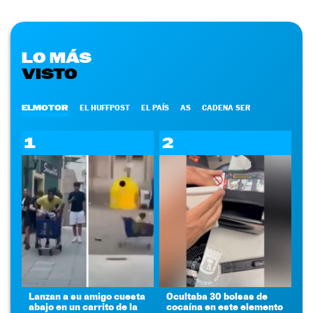
LO MÁS
VISTO
ELMOTOR
EL HUFFPOST
EL PAÍS
AS
CADENA SER
1
2
Lanzan a su amigo cuesta
Ocultaba 30 bolsas de
abajo en un carrito de la
cocaína en este elemento