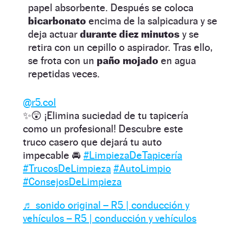
papel absorbente. Después se coloca
bicarbonato
encima de la salpicadura y se
deja actuar
durante diez minutos
y se
retira con un cepillo o aspirador. Tras ello,
se frota con un
paño mojado
en agua
repetidas veces.
@r5.col
✨😲 ¡Elimina suciedad de tu tapicería
como un profesional! Descubre este
truco casero que dejará tu auto
impecable 🚘
#LimpiezaDeTapicería
#TrucosDeLimpieza
#AutoLimpio
#ConsejosDeLimpieza
♬ sonido original – R5 | conducción y
vehículos – R5 | conducción y vehículos